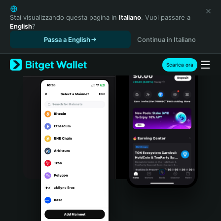
English
日本語
Stai visualizzando questa pagina in
Italiano
. Vuoi passare a
English
?
Tiếng Việt
Passa a English
Continua in Italiano
Русский
Español (Latinoamérica)
Türkçe
Scarica ora
Italiano
Français
Deutsch
简体中文
繁體中文
Português (Portugal)
Bahasa Indonesia
ภาษาไทย
हिन्दी
বাংলা
Español
Português (Brasil)
Español (Argentina)