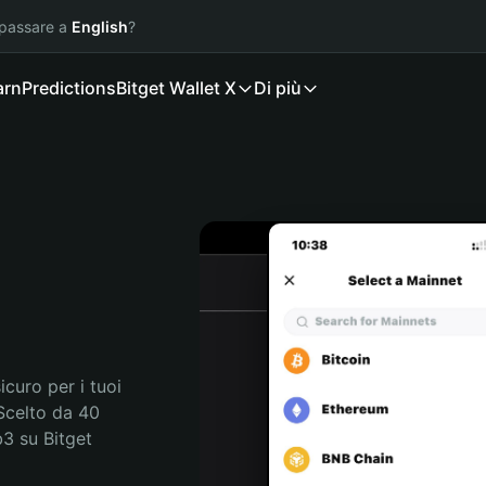
 passare a
English
?
arn
Predictions
Bitget Wallet X
Di più
curo per i tuoi 
Scelto da 40 
3 su Bitget 