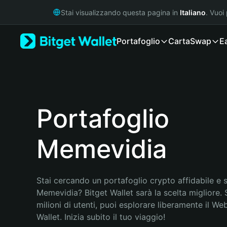
English
Stai visualizzando questa pagina in
Italiano
. Vuoi
日本語
Tiếng Việt
Portafoglio
Carta
Swap
E
Русский
Español (Latinoamérica)
Türkçe
Italiano
Français
Deutsch
Portafoglio
简体中文
繁體中文
Memevidia
Português (Portugal)
Bahasa Indonesia
ภาษาไทย
हिन्दी
Stai cercando un portafoglio crypto affidabile e si
বাংলা
Memevidia? Bitget Wallet sarà la scelta migliore. 
Español
milioni di utenti, puoi esplorare liberamente il Web
Português (Brasil)
Wallet. Inizia subito il tuo viaggio!
Español (Argentina)