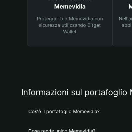
Memevidia
M
Proteggi i tuo Memevidia con
Nell'a
sicurezza utilizzando Bitget
abbi
Wallet
Informazioni sul portafogli
Cos'è il portafoglio Memevidia?
Cosa rende unico Memevidia?