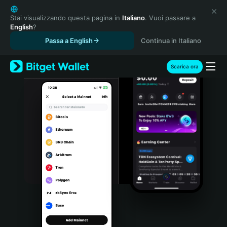
English
日本語
Stai visualizzando questa pagina in
Italiano
. Vuoi passare a
English
?
Tiếng Việt
Passa a English
Continua in Italiano
Русский
Español (Latinoamérica)
Türkçe
Scarica ora
Italiano
Français
Deutsch
简体中文
繁體中文
Português (Portugal)
Bahasa Indonesia
ภาษาไทย
हिन्दी
বাংলা
Español
Português (Brasil)
Español (Argentina)