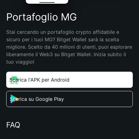
Portafoglio MG
Stai cercando un portafoglio crypto affidabile e 
sicuro per i tuoi MG? Bitget Wallet sarà la scelta 
migliore. Scelto da 40 milioni di utenti, puoi esplorare 
liberamente il Web3 su Bitget Wallet. Inizia subito il 
tuo viaggio!
Scarica l'APK per Android
Scarica su Google Play
FAQ