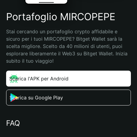
Portafoglio MIRCOPEPE
Stai cercando un portafoglio crypto affidabile e 
sicuro per i tuoi MIRCOPEPE? Bitget Wallet sarà la 
scelta migliore. Scelto da 40 milioni di utenti, puoi 
esplorare liberamente il Web3 su Bitget Wallet. Inizia 
subito il tuo viaggio!
Scarica l'APK per Android
Scarica su Google Play
FAQ