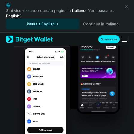
English
日本語
Stai visualizzando questa pagina in
Italiano
. Vuoi passare a
English
?
Tiếng Việt
Passa a English
Continua in Italiano
Русский
Español (Latinoamérica)
Türkçe
Scarica ora
Italiano
Français
Deutsch
简体中文
繁體中文
Português (Portugal)
Bahasa Indonesia
ภาษาไทย
हिन्दी
বাংলা
Español
Português (Brasil)
Español (Argentina)