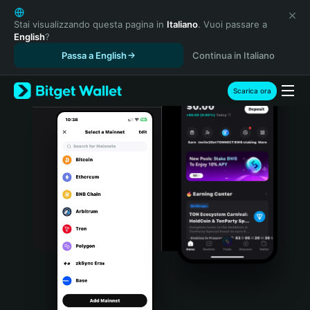
English
日本語
Stai visualizzando questa pagina in
Italiano
. Vuoi passare a
English
?
Tiếng Việt
Passa a English
Continua in Italiano
Русский
Español (Latinoamérica)
Türkçe
Scarica ora
Italiano
Français
Deutsch
简体中文
繁體中文
Português (Portugal)
Bahasa Indonesia
ภาษาไทย
हिन्दी
বাংলা
Español
Português (Brasil)
Español (Argentina)