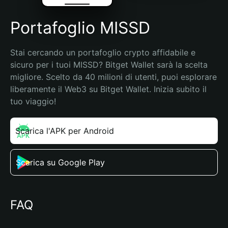
Portafoglio MISSD
Stai cercando un portafoglio crypto affidabile e 
sicuro per i tuoi MISSD? Bitget Wallet sarà la scelta 
migliore. Scelto da 40 milioni di utenti, puoi esplorare 
liberamente il Web3 su Bitget Wallet. Inizia subito il 
tuo viaggio!
Scarica l'APK per Android
Scarica su Google Play
FAQ