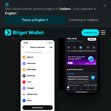
English
日本語
Stai visualizzando questa pagina in
Italiano
. Vuoi passare a
English
?
Tiếng Việt
Passa a English
Continua in Italiano
Русский
Español (Latinoamérica)
Türkçe
Scarica ora
Italiano
Français
Deutsch
简体中文
繁體中文
Português (Portugal)
Bahasa Indonesia
ภาษาไทย
हिन्दी
বাংলা
Español
Português (Brasil)
Español (Argentina)