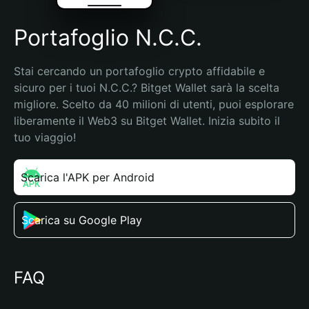
Portafoglio N.C.C.
Stai cercando un portafoglio crypto affidabile e 
sicuro per i tuoi N.C.C.? Bitget Wallet sarà la scelta 
migliore. Scelto da 40 milioni di utenti, puoi esplorare 
liberamente il Web3 su Bitget Wallet. Inizia subito il 
tuo viaggio!
Scarica l'APK per Android
Scarica su Google Play
FAQ