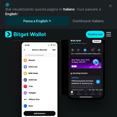
English
日本語
Stai visualizzando questa pagina in
Italiano
. Vuoi passare a
English
?
Tiếng Việt
Passa a English
Continua in Italiano
Русский
Español (Latinoamérica)
Türkçe
Scarica ora
Italiano
Français
Deutsch
简体中文
繁體中文
Português (Portugal)
Bahasa Indonesia
ภาษาไทย
हिन्दी
বাংলা
Español
Português (Brasil)
Español (Argentina)