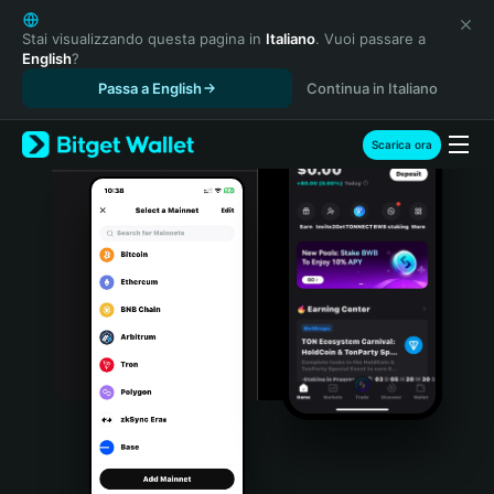
English
日本語
Stai visualizzando questa pagina in
Italiano
. Vuoi passare a
English
?
Tiếng Việt
Passa a English
Continua in Italiano
Русский
Español (Latinoamérica)
Türkçe
Scarica ora
Italiano
Français
Deutsch
简体中文
繁體中文
Português (Portugal)
Bahasa Indonesia
ภาษาไทย
हिन्दी
বাংলা
Español
Português (Brasil)
Español (Argentina)