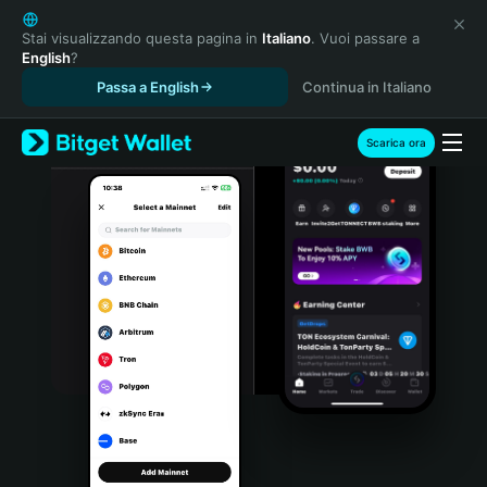
English
日本語
Stai visualizzando questa pagina in
Italiano
. Vuoi passare a
English
?
Tiếng Việt
Passa a English
Continua in Italiano
Русский
Español (Latinoamérica)
Türkçe
Scarica ora
Italiano
Français
Deutsch
简体中文
繁體中文
Português (Portugal)
Bahasa Indonesia
ภาษาไทย
हिन्दी
বাংলা
Español
Português (Brasil)
Español (Argentina)