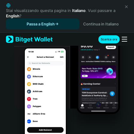
English
日本語
Stai visualizzando questa pagina in
Italiano
. Vuoi passare a
English
?
Tiếng Việt
Passa a English
Continua in Italiano
Русский
Español (Latinoamérica)
Türkçe
Scarica ora
Italiano
Français
Deutsch
简体中文
繁體中文
Português (Portugal)
Bahasa Indonesia
ภาษาไทย
हिन्दी
বাংলা
Español
Português (Brasil)
Español (Argentina)