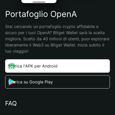
Portafoglio OpenA
Stai cercando un portafoglio crypto affidabile e 
sicuro per i tuoi OpenA? Bitget Wallet sarà la scelta 
migliore. Scelto da 40 milioni di utenti, puoi esplorare 
liberamente il Web3 su Bitget Wallet. Inizia subito il 
tuo viaggio!
Scarica l'APK per Android
Scarica su Google Play
FAQ