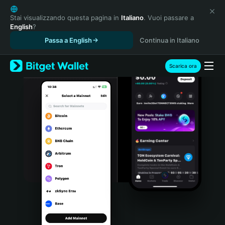
English
日本語
Stai visualizzando questa pagina in
Italiano
. Vuoi passare a
English
?
Tiếng Việt
Passa a English
Continua in Italiano
Русский
Español (Latinoamérica)
Türkçe
Scarica ora
Italiano
Français
Deutsch
简体中文
繁體中文
Português (Portugal)
Bahasa Indonesia
ภาษาไทย
हिन्दी
বাংলা
Español
Português (Brasil)
Español (Argentina)