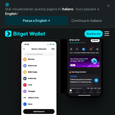
English
日本語
Stai visualizzando questa pagina in
Italiano
. Vuoi passare a
English
?
Tiếng Việt
Passa a English
Continua in Italiano
Русский
Español (Latinoamérica)
Türkçe
Scarica ora
Italiano
Français
Deutsch
简体中文
繁體中文
Português (Portugal)
Bahasa Indonesia
ภาษาไทย
हिन्दी
বাংলা
Español
Português (Brasil)
Español (Argentina)