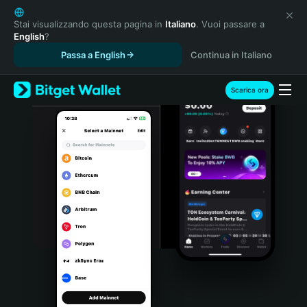
English
日本語
Stai visualizzando questa pagina in
Italiano
. Vuoi passare a
English
?
Tiếng Việt
Passa a English
Continua in Italiano
Русский
Español (Latinoamérica)
Türkçe
Scarica ora
Italiano
Français
Deutsch
简体中文
繁體中文
Português (Portugal)
Bahasa Indonesia
ภาษาไทย
हिन्दी
বাংলা
Español
Português (Brasil)
Español (Argentina)