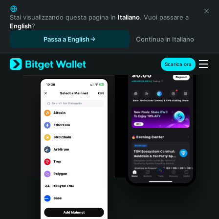
English
日本語
Stai visualizzando questa pagina in
Italiano
. Vuoi passare a
English
?
Tiếng Việt
Passa a English
Continua in Italiano
Русский
Español (Latinoamérica)
Türkçe
Scarica ora
Italiano
Français
Deutsch
简体中文
繁體中文
Português (Portugal)
Bahasa Indonesia
ภาษาไทย
हिन्दी
বাংলা
Español
Português (Brasil)
Español (Argentina)