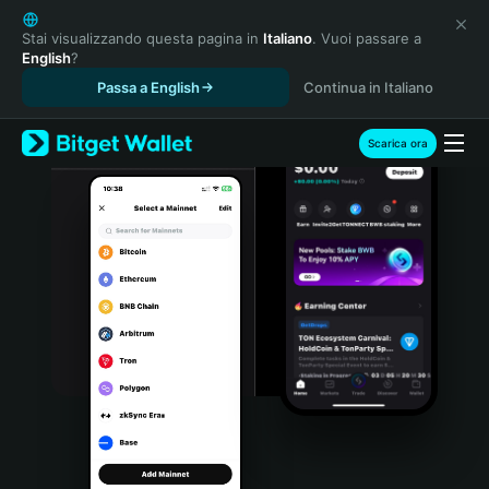
English
日本語
Stai visualizzando questa pagina in
Italiano
. Vuoi passare a
English
?
Tiếng Việt
Passa a English
Continua in Italiano
Русский
Español (Latinoamérica)
Türkçe
Scarica ora
Italiano
Français
Deutsch
简体中文
繁體中文
Português (Portugal)
Bahasa Indonesia
ภาษาไทย
हिन्दी
বাংলা
Español
Português (Brasil)
Español (Argentina)