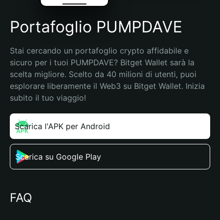
Portafoglio PUMPDAVE
Stai cercando un portafoglio crypto affidabile e 
sicuro per i tuoi PUMPDAVE? Bitget Wallet sarà la 
scelta migliore. Scelto da 40 milioni di utenti, puoi 
esplorare liberamente il Web3 su Bitget Wallet. Inizia 
subito il tuo viaggio!
Scarica l'APK per Android
Scarica su Google Play
FAQ