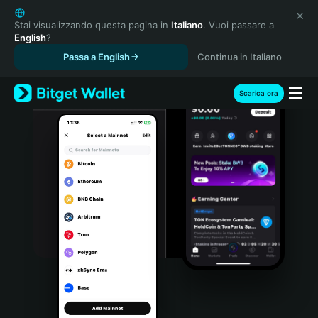
English
日本語
Stai visualizzando questa pagina in
Italiano
. Vuoi passare a
English
?
Tiếng Việt
Passa a English
Continua in Italiano
Русский
Español (Latinoamérica)
Türkçe
Scarica ora
Italiano
Français
Deutsch
简体中文
繁體中文
Português (Portugal)
Bahasa Indonesia
ภาษาไทย
हिन्दी
বাংলা
Español
Português (Brasil)
Español (Argentina)