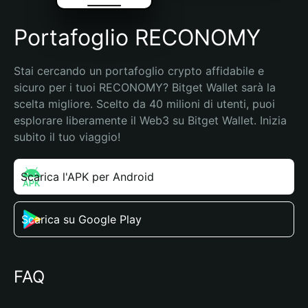
Portafoglio RECONOMY
Stai cercando un portafoglio crypto affidabile e 
sicuro per i tuoi RECONOMY? Bitget Wallet sarà la 
scelta migliore. Scelto da 40 milioni di utenti, puoi 
esplorare liberamente il Web3 su Bitget Wallet. Inizia 
subito il tuo viaggio!
Scarica l'APK per Android
Scarica su Google Play
FAQ