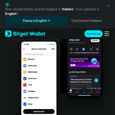
English
日本語
Stai visualizzando questa pagina in
Italiano
. Vuoi passare a
English
?
Tiếng Việt
Passa a English
Continua in Italiano
Русский
Español (Latinoamérica)
Türkçe
Scarica ora
Italiano
Français
Deutsch
简体中文
繁體中文
Português (Portugal)
Bahasa Indonesia
ภาษาไทย
हिन्दी
বাংলা
Español
Português (Brasil)
Español (Argentina)