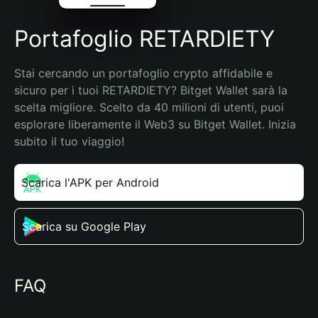
Portafoglio RETARDIETY
Stai cercando un portafoglio crypto affidabile e 
sicuro per i tuoi RETARDIETY? Bitget Wallet sarà la 
scelta migliore. Scelto da 40 milioni di utenti, puoi 
esplorare liberamente il Web3 su Bitget Wallet. Inizia 
subito il tuo viaggio!
Scarica l'APK per Android
Scarica su Google Play
FAQ