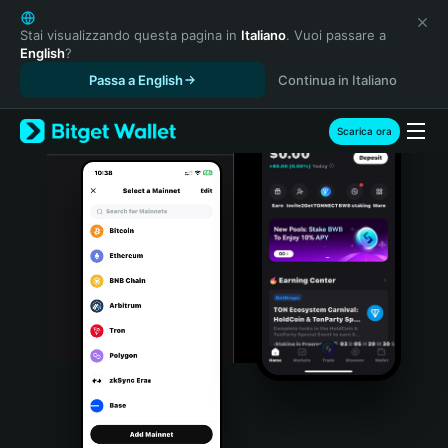
English
日本語
Stai visualizzando questa pagina in
Italiano
. Vuoi passare a
English
?
Tiếng Việt
Passa a English
Continua in Italiano
Русский
Español (Latinoamérica)
Türkçe
Scarica ora
Italiano
Français
Deutsch
简体中文
繁體中文
Português (Portugal)
Bahasa Indonesia
ภาษาไทย
हिन्दी
বাংলা
Español
Português (Brasil)
Español (Argentina)