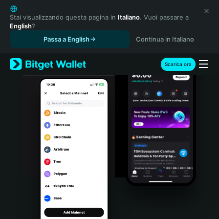
English
日本語
Stai visualizzando questa pagina in
Italiano
. Vuoi passare a
English
?
Tiếng Việt
Passa a English
Continua in Italiano
Русский
Español (Latinoamérica)
Türkçe
Scarica ora
Italiano
Français
Deutsch
简体中文
繁體中文
Português (Portugal)
Bahasa Indonesia
ภาษาไทย
हिन्दी
বাংলা
Español
Português (Brasil)
Español (Argentina)