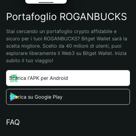
Portafoglio ROGANBUCKS
Stai cercando un portafoglio crypto affidabile e 
sicuro per i tuoi ROGANBUCKS? Bitget Wallet sarà la 
scelta migliore. Scelto da 40 milioni di utenti, puoi 
esplorare liberamente il Web3 su Bitget Wallet. Inizia 
subito il tuo viaggio!
Scarica l'APK per Android
Scarica su Google Play
FAQ