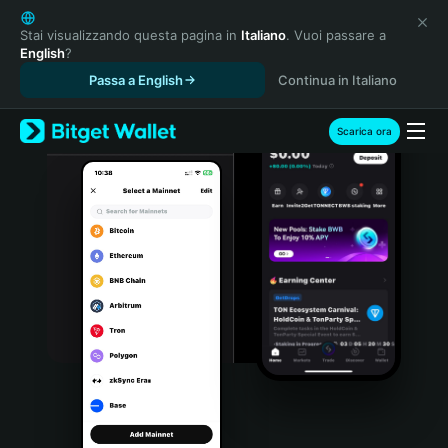
English
日本語
Stai visualizzando questa pagina in
Italiano
. Vuoi passare a
English
?
Tiếng Việt
Passa a English
Continua in Italiano
Русский
Español (Latinoamérica)
Türkçe
Scarica ora
Italiano
Français
Deutsch
简体中文
繁體中文
Português (Portugal)
Bahasa Indonesia
ภาษาไทย
हिन्दी
বাংলা
Español
Português (Brasil)
Español (Argentina)