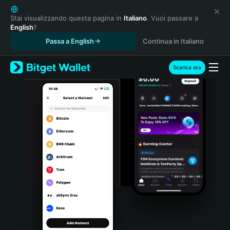
English
日本語
Stai visualizzando questa pagina in
Italiano
. Vuoi passare a
English
?
Tiếng Việt
Passa a English
Continua in Italiano
Русский
Español (Latinoamérica)
Türkçe
Scarica ora
Italiano
Français
Deutsch
简体中文
繁體中文
Português (Portugal)
Bahasa Indonesia
ภาษาไทย
हिन्दी
বাংলা
Español
Português (Brasil)
Español (Argentina)