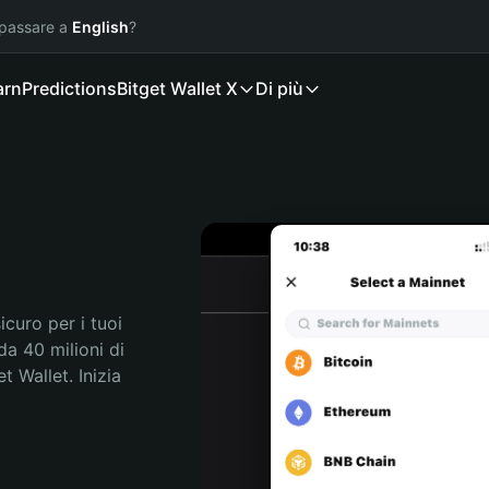
 passare a
English
?
arn
Predictions
Bitget Wallet X
Di più
curo per i tuoi 
a 40 milioni di 
 Wallet. Inizia 