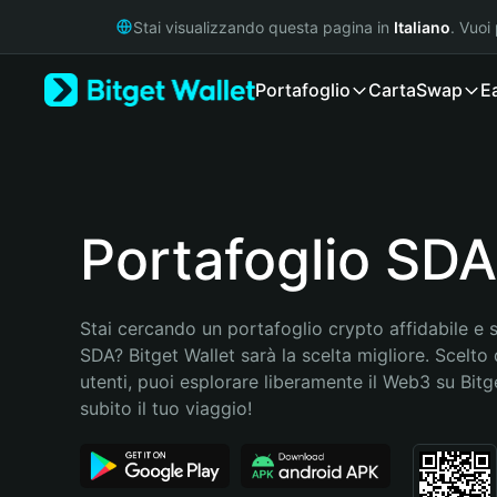
English
Stai visualizzando questa pagina in
Italiano
. Vuoi
日本語
Tiếng Việt
Portafoglio
Carta
Swap
E
Русский
Español (Latinoamérica)
Türkçe
Italiano
Français
Deutsch
Portafoglio SDA
简体中文
繁體中文
Português (Portugal)
Stai cercando un portafoglio crypto affidabile e si
Bahasa Indonesia
SDA? Bitget Wallet sarà la scelta migliore. Scelto d
ภาษาไทย
utenti, puoi esplorare liberamente il Web3 su Bitget
हिन्दी
subito il tuo viaggio!
বাংলা
Español
Português (Brasil)
Español (Argentina)