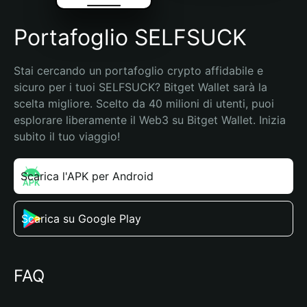
Portafoglio SELFSUCK
Stai cercando un portafoglio crypto affidabile e 
sicuro per i tuoi SELFSUCK? Bitget Wallet sarà la 
scelta migliore. Scelto da 40 milioni di utenti, puoi 
esplorare liberamente il Web3 su Bitget Wallet. Inizia 
subito il tuo viaggio!
Scarica l'APK per Android
Scarica su Google Play
FAQ