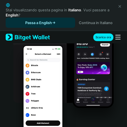
English
日本語
Stai visualizzando questa pagina in
Italiano
. Vuoi passare a
English
?
Tiếng Việt
Passa a English
Continua in Italiano
Русский
Español (Latinoamérica)
Türkçe
Scarica ora
Italiano
Français
Deutsch
简体中文
繁體中文
Português (Portugal)
Bahasa Indonesia
ภาษาไทย
हिन्दी
বাংলা
Español
Português (Brasil)
Español (Argentina)