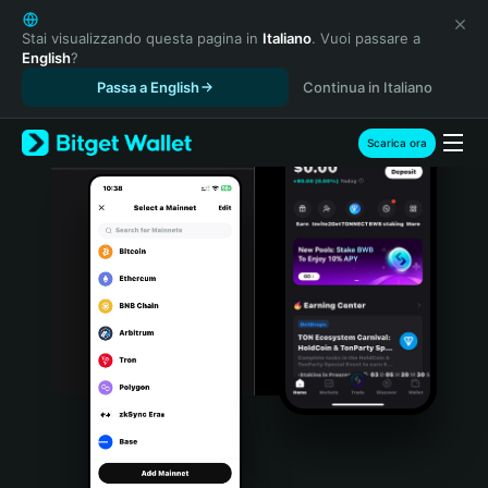
English
日本語
Stai visualizzando questa pagina in
Italiano
. Vuoi passare a
English
?
Tiếng Việt
Passa a English
Continua in Italiano
Русский
Español (Latinoamérica)
Türkçe
Scarica ora
Italiano
Français
Deutsch
简体中文
繁體中文
Português (Portugal)
Bahasa Indonesia
ภาษาไทย
हिन्दी
বাংলা
Español
Português (Brasil)
Español (Argentina)