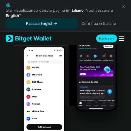
English
日本語
Stai visualizzando questa pagina in
Italiano
. Vuoi passare a
English
?
Tiếng Việt
Passa a English
Continua in Italiano
Русский
Español (Latinoamérica)
Türkçe
Scarica ora
Italiano
Français
Deutsch
简体中文
繁體中文
Português (Portugal)
Bahasa Indonesia
ภาษาไทย
हिन्दी
বাংলা
Español
Português (Brasil)
Español (Argentina)