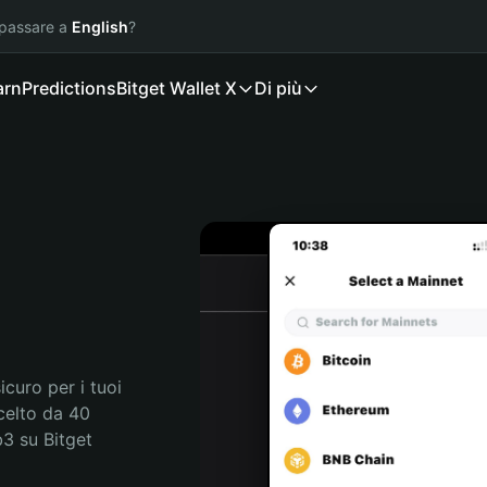
 passare a
English
?
arn
Predictions
Bitget Wallet X
Di più
curo per i tuoi 
celto da 40 
3 su Bitget 