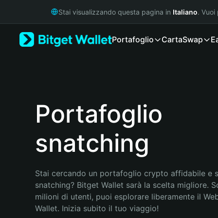
English
Stai visualizzando questa pagina in
Italiano
. Vuoi
日本語
Tiếng Việt
Portafoglio
Carta
Swap
E
Русский
Español (Latinoamérica)
Türkçe
Italiano
Français
Deutsch
Portafoglio
简体中文
繁體中文
snatching
Português (Portugal)
Bahasa Indonesia
ภาษาไทย
हिन्दी
Stai cercando un portafoglio crypto affidabile e si
বাংলা
snatching? Bitget Wallet sarà la scelta migliore. S
Español
milioni di utenti, puoi esplorare liberamente il Web
Português (Brasil)
Wallet. Inizia subito il tuo viaggio!
Español (Argentina)