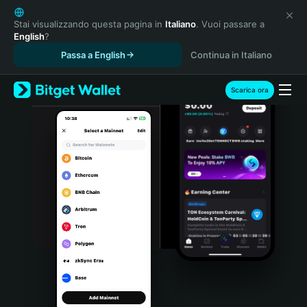
English
日本語
Stai visualizzando questa pagina in
Italiano
. Vuoi passare a
English
?
Tiếng Việt
Passa a English
Continua in Italiano
Русский
Español (Latinoamérica)
Türkçe
Scarica ora
Italiano
Français
Deutsch
简体中文
繁體中文
Português (Portugal)
Bahasa Indonesia
ภาษาไทย
हिन्दी
বাংলা
Español
Português (Brasil)
Español (Argentina)