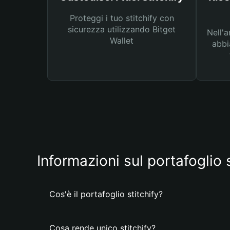
Proteggi i tuo stitchify con
sicurezza utilizzando Bitget
Nell'a
Wallet
abbi
Informazioni sul portafoglio s
Cos'è il portafoglio stitchify?
Cosa rende unico stitchify?