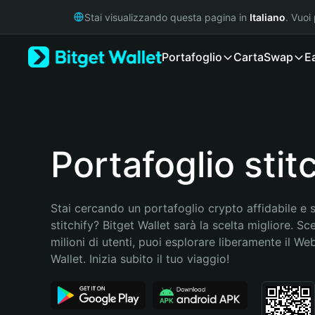
English
Stai visualizzando questa pagina in
Italiano
. Vuoi
日本語
Tiếng Việt
Portafoglio
Carta
Swap
E
Русский
Español (Latinoamérica)
Türkçe
Italiano
Français
Deutsch
Portafoglio stit
简体中文
繁體中文
Português (Portugal)
Stai cercando un portafoglio crypto affidabile e si
Bahasa Indonesia
stitchify? Bitget Wallet sarà la scelta migliore. Sc
ภาษาไทย
milioni di utenti, puoi esplorare liberamente il Web
हिन्दी
Wallet. Inizia subito il tuo viaggio!
বাংলা
Español
Português (Brasil)
Español (Argentina)