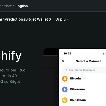
 passare a
English
?
arn
Predictions
Bitget Wallet X
Di più
chify
curo per i tuoi 
elto da 40 
3 su Bitget 