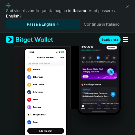
English
日本語
Stai visualizzando questa pagina in
Italiano
. Vuoi passare a
English
?
Tiếng Việt
Passa a English
Continua in Italiano
Русский
Español (Latinoamérica)
Türkçe
Scarica ora
Italiano
Français
Deutsch
简体中文
繁體中文
Português (Portugal)
Bahasa Indonesia
ภาษาไทย
हिन्दी
বাংলা
Español
Português (Brasil)
Español (Argentina)