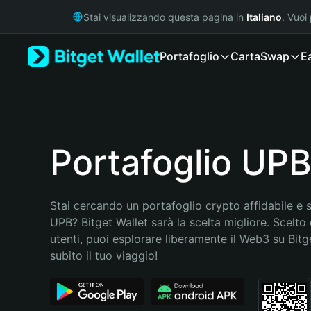
English
Stai visualizzando questa pagina in
Italiano
. Vuoi
日本語
Tiếng Việt
Portafoglio
Carta
Swap
E
Русский
Español (Latinoamérica)
Türkçe
Italiano
Français
Deutsch
Portafoglio UP
简体中文
繁體中文
Português (Portugal)
Stai cercando un portafoglio crypto affidabile e si
Bahasa Indonesia
UPB? Bitget Wallet sarà la scelta migliore. Scelto d
ภาษาไทย
utenti, puoi esplorare liberamente il Web3 su Bitget
हिन्दी
subito il tuo viaggio!
বাংলা
Español
Português (Brasil)
Español (Argentina)