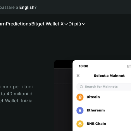
 passare a
English
?
arn
Predictions
Bitget Wallet X
Di più
B
curo per i tuoi 
a 40 milioni di 
 Wallet. Inizia 