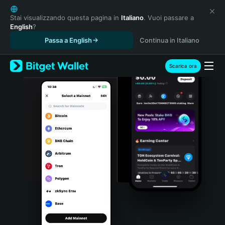
English
日本語
Stai visualizzando questa pagina in
Italiano
. Vuoi passare a
English
?
Tiếng Việt
Passa a English
Continua in Italiano
Русский
Español (Latinoamérica)
Türkçe
Scarica ora
Italiano
Français
Deutsch
简体中文
繁體中文
Português (Portugal)
Bahasa Indonesia
ภาษาไทย
हिन्दी
বাংলা
Español
Português (Brasil)
Español (Argentina)