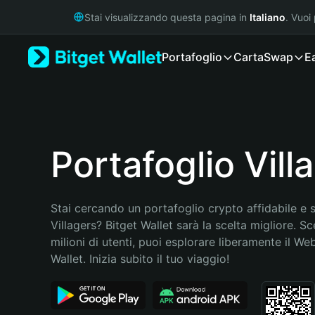
English
Stai visualizzando questa pagina in
Italiano
. Vuoi
日本語
Tiếng Việt
Portafoglio
Carta
Swap
E
Русский
Español (Latinoamérica)
Türkçe
Italiano
Français
Deutsch
Portafoglio Vill
简体中文
繁體中文
Português (Portugal)
Stai cercando un portafoglio crypto affidabile e si
Bahasa Indonesia
Villagers? Bitget Wallet sarà la scelta migliore. Sc
ภาษาไทย
milioni di utenti, puoi esplorare liberamente il Web
हिन्दी
Wallet. Inizia subito il tuo viaggio!
বাংলা
Español
Português (Brasil)
Español (Argentina)