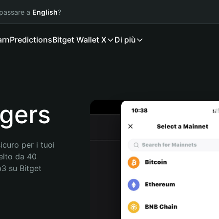
 passare a
English
?
arn
Predictions
Bitget Wallet X
Di più
agers
curo per i tuoi 
elto da 40 
3 su Bitget 