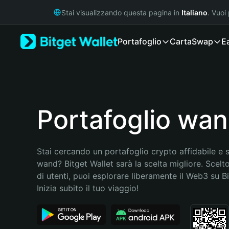
English
Stai visualizzando questa pagina in
Italiano
. Vuoi
日本語
Tiếng Việt
Portafoglio
Carta
Swap
E
Русский
Español (Latinoamérica)
Türkçe
Italiano
Français
Deutsch
Portafoglio wa
简体中文
繁體中文
Português (Portugal)
Stai cercando un portafoglio crypto affidabile e si
Bahasa Indonesia
wand? Bitget Wallet sarà la scelta migliore. Scelto
ภาษาไทย
di utenti, puoi esplorare liberamente il Web3 su Bit
हिन्दी
Inizia subito il tuo viaggio!
বাংলা
Español
Português (Brasil)
Español (Argentina)