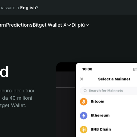
 passare a
English
?
arn
Predictions
Bitget Wallet X
Di più
nd
curo per i tuoi 
 da 40 milioni 
get Wallet. 