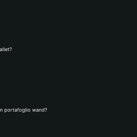
llet?
un portafoglio wand?