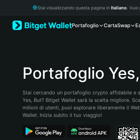
English
Stai visualizzando questa pagina in
Italiano
. Vuoi
日本語
Tiếng Việt
Portafoglio
Carta
Swap
E
Русский
Español (Latinoamérica)
Türkçe
Italiano
Français
Deutsch
Portafoglio Yes,
简体中文
繁體中文
Português (Portugal)
Stai cercando un portafoglio crypto affidabile e si
Bahasa Indonesia
Yes, But? Bitget Wallet sarà la scelta migliore. Sce
ภาษาไทย
milioni di utenti, puoi esplorare liberamente il Web
हिन्दी
Wallet. Inizia subito il tuo viaggio!
বাংলা
Español
Português (Brasil)
Español (Argentina)