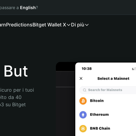
 passare a
English
?
arn
Predictions
Bitget Wallet X
Di più
 But
curo per i tuoi 
lto da 40 
3 su Bitget 