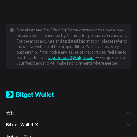
Disclaimer and Risk Warning: Some content on this page may
be assisted or generated by AI and is for general reference only.
For the most accurate and updated information, please refer to
the official website of the project. Bitget Wallet values every
partnership. If you notice any issues or inaccuracies, feel free to
reach out to us at
support.web3@bitget.com
— we appreciate
your feedback and will make improvements where needed.
English
日本語
Tiếng Việt
Русский
会社
Español (Latinoamérica)
Türkçe
Bitget Wallet X
Italiano
Français
セキュリティ