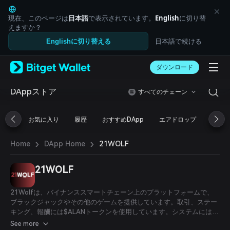
English
日本語
現在、このページは
日本語
で表示されています。
English
に切り替
Tiếng Việt
えますか？
Русский
日本語で続ける
Englishに切り替える
Español (Latinoamérica)
Türkçe
ダウンロード
Italiano
Français
Deutsch
DAppストア
すべてのチェーン
简体中文
繁體中文
お気に入り
履歴
おすすめDApp
エアドロップ
DeFi
Português (Portugal)
Bahasa Indonesia
›
›
21WOLF
Home
DApp Home
ภาษาไทย
العربية
हिन्दी
21WOLF
বাংলা
Español
21Wolfは、バイナンススマートチェーン上のプラットフォームで、
Português (Brasil)
ブラックジャックやその他のゲームを提供しています。取引、ステー
Español (Argentina)
キング、報酬には$ALANトークンを使用しています。システムには、
流動性提供、紹介インセンティブ、およびデフレーショントークンモ
See more