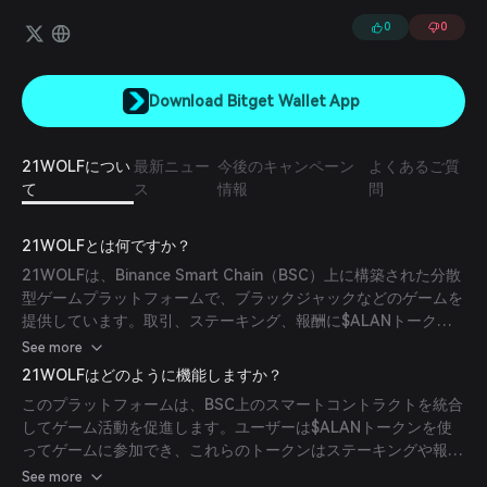
デルが含まれています。
0
0
Download Bitget Wallet App
21WOLFについ
最新ニュー
今後のキャンペーン
よくあるご質
て
ス
情報
問
21WOLFとは何ですか？
21WOLFは、Binance Smart Chain（BSC）上に構築された分散
型ゲームプラットフォームで、ブラックジャックなどのゲームを
提供しています。取引、ステーキング、報酬に$ALANトークン
を利用し、安全で透明性の高いゲーム体験を提供することを目指
See more
しています。
21WOLFはどのように機能しますか？
このプラットフォームは、BSC上のスマートコントラクトを統合
してゲーム活動を促進します。ユーザーは$ALANトークンを使
ってゲームに参加でき、これらのトークンはステーキングや報酬
獲得にも使用されます。システムには流動性提供やリファーラル
See more