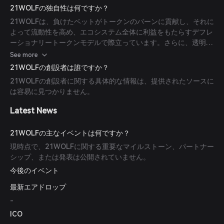
インセンティブなどの機能も含まれています。
21WOLFの独自性は何ですか？
21WOLFは、負けたベットがトークンのバーンに貢献し、それに
よって流動性を高め、エコシステム全体に利益をもたらすデフレ
ーショナリートークンモデルで際立っています。さらに、透明性
の高い取引を伴う分散型ゲーム体験を提供しています。
See more
21WOLFの創設者は誰ですか？
21WOLFの創設者に関する具体的な情報は、提供されたソースに
は容易に見つかりません。
Latest News
21WOLFの主なイベントは何ですか？
現時点で、21WOLFに関する重要なマイルストーン、パートナー
シップ、または発表は公開されていません。
今後のイベント
最新エアドロップ
-
ICO