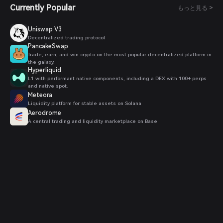
Currently Popular
もっと見る >
Uniswap V3
Decentralized trading protocol
PancakeSwap
Trade, earn, and win crypto on the most popular decentralized platform in
the galaxy.
Hyperliquid
L1 with performant native components, including a DEX with 100+ perps
and native spot.
Meteora
Liquidity platform for stable assets on Solana
Aerodrome
A central trading and liquidity marketplace on Base