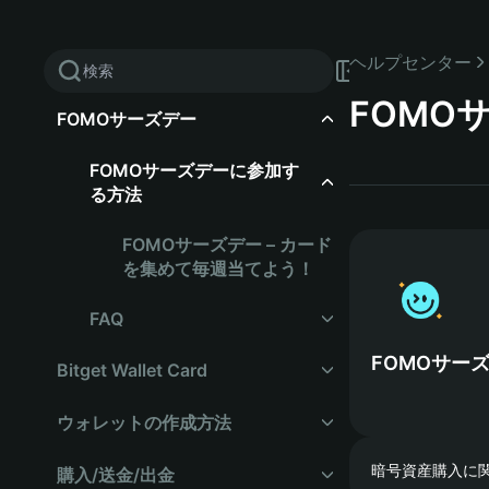
ヘルプセンター
FOMO
FOMOサーズデー
FOMOサーズデーに参加す
る方法
FOMOサーズデー – カード
を集めて毎週当てよう！
FAQ
タスクを完了したのにカー
Bitget Wallet Card
ドを引けません
Assetback（新キャッシュ
ウォレットの作成方法
当たりが出たのに、報酬ア
バック機能）
カウントに報酬が表示され
暗号資産購入に
シードフレーズウォレット
購入/送金/出金