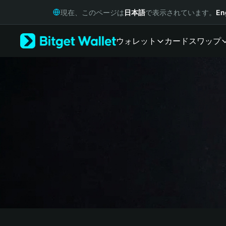
English
現在、このページは
日本語
で表示されています。
En
日本語
Tiếng Việt
ウォレット
カード
スワップ
Русский
Español (Latinoamérica)
Türkçe
Italiano
Français
Deutsch
简体中文
繁體中文
Português (Portugal)
Bahasa Indonesia
ภาษาไทย
हिन्दी
বাংলা
Español
Português (Brasil)
Español (Argentina)