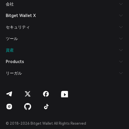
会社
Español (Latinoamérica)
Türkçe
Bitget Wallet X
Italiano
Français
セキュリティ
Deutsch
简体中文
ツール
繁體中文
Português (Portugal)
資産
Bahasa Indonesia
ภาษาไทย
Products
العربية
हिन्दी
リーガル
বাংলা
Español
Português (Brasil)
Español (Argentina)
© 2018-2026 Bitget Wallet All Rights Reserved