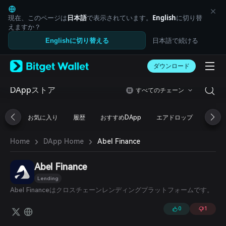
English
日本語
現在、このページは
日本語
で表示されています。
English
に切り替
Tiếng Việt
えますか？
Русский
日本語で続ける
Englishに切り替える
Español (Latinoamérica)
Türkçe
ダウンロード
Italiano
Français
Deutsch
DAppストア
すべてのチェーン
简体中文
繁體中文
お気に入り
履歴
おすすめDApp
エアドロップ
DeFi
Português (Portugal)
Bahasa Indonesia
›
›
Abel Finance
Home
DApp Home
ภาษาไทย
العربية
हिन्दी
Abel Finance
বাংলা
Lending
Español
Abel Financeはクロスチェーンレンディングプラットフォームです。
Português (Brasil)
Español (Argentina)
0
1