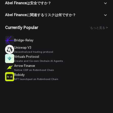
Abel Financeは安全ですか？
Abel Financeに関連するリスクは何ですか？
Currently Popular
もっと見る >
Bridge-Relay
Uniswap V3
Decentralized trading protocol
Virtuals Protocol
Create and Co-own Onchain AI Agents .
Arrow Finance
Native CDP on Robinhood Chain
Robidy
NFT launchpad on Robinhood Chain