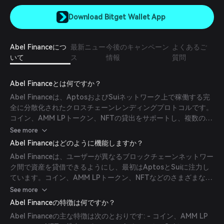
Download Bitget Wallet App
Abel Financeにつ
最新ニュー
今後のキャンペーン
よくあるご
いて
ス
情報
質問
Abel Financeとは何ですか？
Abel Financeは、AptosおよびSuiネットワーク上で稼働する完
全に分散化されたクロスチェーンレンディングプロトコルです。
コイン、AMM LPトークン、NFTの貸出をサポートし、複数のチ
ェーンにまたがる流動性の向上を促進します。プラットフォーム
See more
はMOVE言語で実装されており、CompoundV2を参照していま
Abel Financeはどのように機能しますか？
す。
Abel Financeは、ユーザーが異なるブロックチェーンネットワー
ク間で資産を貸借できるようにし、最初はAptosとSuiに注力し
ています。コイン、AMM LPトークン、NFTなどのさまざまな資
産タイプをサポートすることで、マルチチェーン資産の流動性を
See more
向上させます。プロトコルはMOVE言語で構築されており、安全
Abel Financeの特徴は何ですか？
かつ効率的な運用を実現しています。
Abel Financeの主な特徴は次のとおりです: - コイン、AMM LP