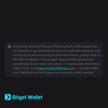
Disclaimer and Risk Warning: Some content on this page may
be assisted or generated by AI and is for general reference only.
For the most accurate and updated information, please refer to
the official website of the project. Bitget Wallet values every
partnership. If you notice any issues or inaccuracies, feel free to
reach out to us at
support.web3@bitget.com
— we appreciate
your feedback and will make improvements where needed.
English
日本語
Tiếng Việt
Русский