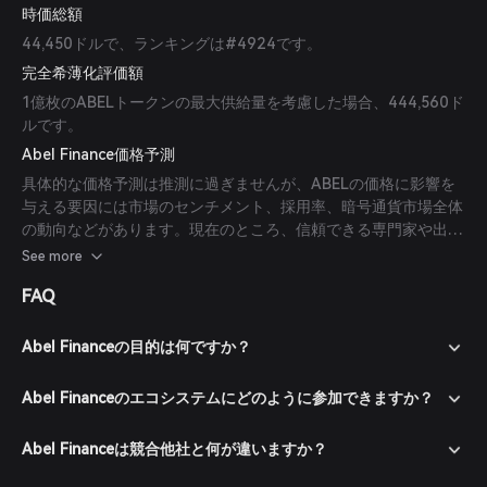
時価総額
44,450ドルで、ランキングは#4924です。
完全希薄化評価額
1億枚のABELトークンの最大供給量を考慮した場合、444,560ド
ルです。
Abel Finance価格予測
具体的な価格予測は推測に過ぎませんが、ABELの価格に影響を
与える要因には市場のセンチメント、採用率、暗号通貨市場全体
の動向などがあります。現在のところ、信頼できる専門家や出版
物からの予測はありません。
See more
FAQ
Abel Financeの目的は何ですか？
Abel Financeのエコシステムにどのように参加できますか？
Abel Financeは競合他社と何が違いますか？