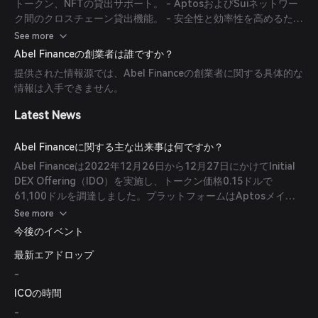
トークン、NFTの貸出サポート。 - AptosおよびSuiネットワー
ク間のクロスチェーン貸出機能。 - 安全性と効率性を高めるため
のMOVE言語による実装。
See more
Abel Financeの創業者は誰ですか？
提供された情報源では、Abel Financeの創業者に関する具体的な
情報は入手できません。
Latest News
Abel Financeに関する主な出来事は何ですか？
Abel Financeは2022年12月26日から12月27日にかけてInitial
DEX Offering（IDO）を実施し、トークン価格0.15ドルで
61,100ドルを調達しました。プラットフォームはAptosメイン
ネット上に展開され、重要なマイルストーンを迎えました。
See more
今後のイベント
最新エアドロップ
-
ICOの時間
-