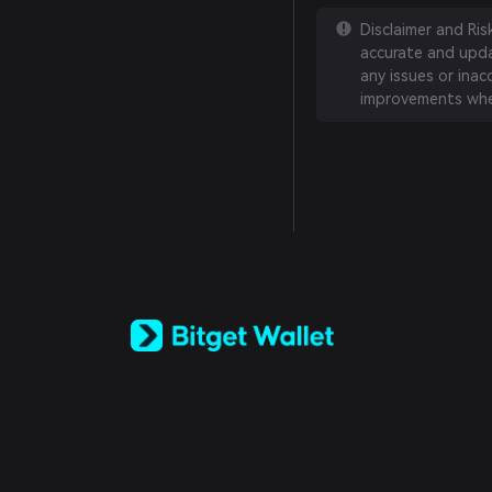
Disclaimer and Ri
accurate and updat
any issues or inac
improvements whe
English
日本語
Tiếng Việt
Русский
Español (Latinoamérica)
Türkçe
Italiano
Français
Deutsch
简体中文
繁體中文