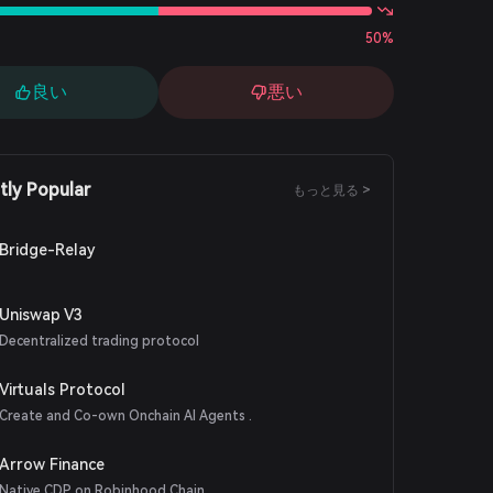
50%
良い
悪い
tly Popular
もっと見る >
Bridge-Relay
Uniswap V3
Decentralized trading protocol
Virtuals Protocol
Create and Co-own Onchain AI Agents .
Arrow Finance
Native CDP on Robinhood Chain