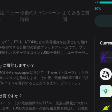
50%
最新ニュー
今後のキャンペーン
よくあるご質
ス
情報
問
ーザーがSEI、ETH、ATOMなどの暗号通貨を担保として預け
Curren
を取得できる分散型の貸借プラットフォームです。プラ
連動したステーブルコインaUSDを発行し、ユーザーが資
動性にアクセスできるようにします。
どのように機能しますか？
をAeroscraperに預けて「Trove（トローブ）」と呼
ポジションを作成します。その後、最低担保率115％で担
ーブルコインを発行することができます。プラットフォーム
利用してリアルタイムの価格情報を取得し、正確な担保評価を保
自性は何ですか？
％金利のローン、低い最低担保率の115％、完全自動化かつガバ
します。aUSDの原資産への直接償還性を保証し、分散化