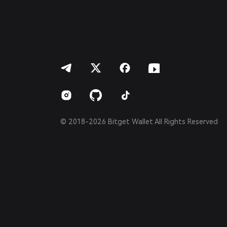
Português (Portugal)
Bahasa Indonesia
ภาษาไทย
العربية
हिन्दी
বাংলা
Español
Português (Brasil)
Español (Argentina)
© 2018-2026 Bitget Wallet All Rights Reserved