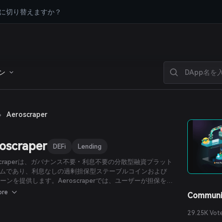
に切り替えますか？
ン
›
Aeroscraper
oscraper
DEFi
Lending
oscraperは、ガバナンス不要・利息不要の分散型融資プラット
ムであり、利息なしの過剰担保型ステーブルコインおよび
iローンを提供します。Aeroscraperでは、ユーザーが担保を預
、米ドルにペッグされたステーブルコインでローンを受ける
ore
Communi
できます。Aeroscraperは変動利率ではなく、ローンを借り
一度限りの手数料を課す、0％の利息率を採用しています。
29.25K Vot