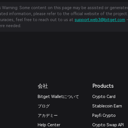
sk Warning: Some content on this page may be assisted or generated 
ed information, please refer to the official website of the project.
curacies, feel free to reach out to us at
support.web3@bitget.com
—
re needed.
会社
Products
Bitget Walletについて
Crypto Card
ブログ
Stablecoin Earn
アカデミー
Payfi Crypto
Help Center
Crypto Swap API