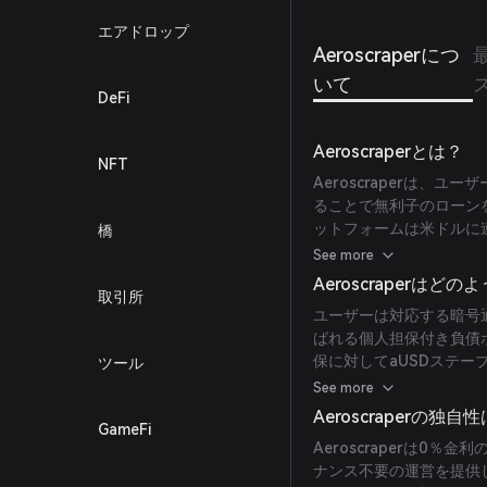
エアドロップ
Aeroscraperにつ
いて
DeFi
Aeroscraperとは？
NFT
Aeroscraperは、ユ
ることで無利子のローン
ットフォームは米ドルに
橋
産を売却することなく流
See more
Aeroscraperは
取引所
ユーザーは対応する暗号通貨
ばれる個人担保付き負債
保に対してaUSDステ
ツール
はPyth Oracleを
See more
証します。
Aeroscraperの独
GameFi
Aeroscraperは0
ナンス不要の運営を提供