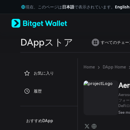
English
現在、このページは
日本語
で表示されています。
English
日本語
Tiếng Việt
Русский
Español (Latinoamérica)
Türkçe
Italiano
DAppストア
すべてのチェー
Français
Deutsch
简体中文
繁體中文
›
Home
DApp Home
Português (Portugal)
お気に入り
Bahasa Indonesia
ภาษาไทย
Aer
العربية
履歴
हिन्दी
Aer
বাংলা
フォー
DeF
Español
け入れ
Português (Brasil)
See m
ことが
Español (Argentina)
おすすめDApp
る際に