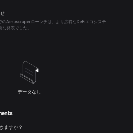
らせ
トでのAeroscraperローンチは、より広範なDeFiエコシステ
要な発表でした。
データなし
ments
できますか？