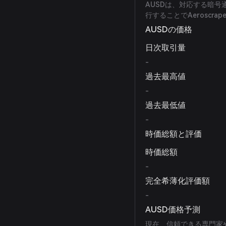
AUSDは、対応する暗号
行することでAeroscr
AUSDの価格
日次取引量
-
過去最高値
-
過去最低値
-
時価総額と評価
時価総額
-
完全希薄化評価額
-
AUSD価格予測
現在、信頼できる専門家