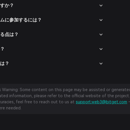
ですか？
テムに参加するには？
なる点は？
か？
クは？
sk Warning: Some content on this page may be assisted or generated 
ed information, please refer to the official website of the project.
curacies, feel free to reach out to us at
support.web3@bitget.com
—
re needed.