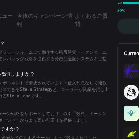
50%
ニュー
今後のキャンペーン情
よくあるご質
報
問
か？
プラットフォーム上で動作する暗号通貨トークンで、ユ
Curren
でレバレッジ戦略を提供する分散型金融システムを目指
に機能しますか？
ンポーネントで構成されています：借入利息なしで複数
できるStella Strategyと、ユーザーが資産を貸し出
tella Lendです。
ェーン戦略をサポートしており、取引手数料、トークン
ポージャーからより高い利回りを提供します。
誰ですか？
月に米国を拠点とするチームによって設立されました。