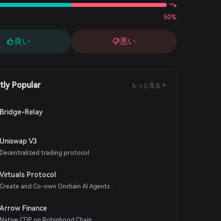
50%
良い
悪い
tly Popular
もっと見る >
Bridge-Relay
Uniswap V3
Decentralized trading protocol
Virtuals Protocol
Create and Co-own Onchain AI Agents .
Arrow Finance
Native CDP on Robinhood Chain