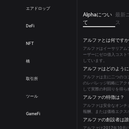
エアドロップ
Alphaについ
最新
て
ス
DeFi
アルファとは何です
NFT
アルファはイーサリアム
ーザーにゼロ借入コスト
しています。
橋
アルファはどのよう
アルファは主に二つのコ
取引所
のレバレッジ戦略にアクセス
して実際の利回りを得られるS
ツール
アルファの特徴は？
アルファは安全なオンチ
報酬、または価格エクス
GameFi
アルファの創設者は
アルファは2017年10