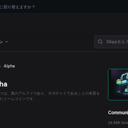
に切り替えますか？
ン
›
Alpha
ha
ァは、真のアルファであり、ギガチャドであることの本質を
たミームコインです。
Communi
26.88K Vot