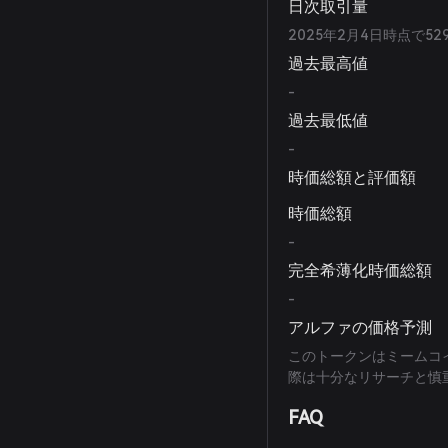
日次取引量
2025年2月4日時点で5
過去最高値
-
過去最低値
-
時価総額と評価額
時価総額
-
完全希薄化時価総額
-
アルファの価格予測
このトークンはミームコ
際は十分なリサーチと慎
FAQ