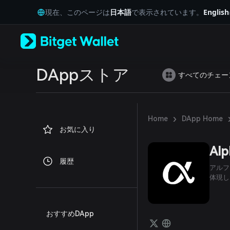
English
現在、このページは
日本語
で表示されています。
English
日本語
Tiếng Việt
Русский
Español (Latinoamérica)
Türkçe
Italiano
DAppストア
すべてのチェー
Français
Deutsch
简体中文
繁體中文
›
Home
DApp Home
Português (Portugal)
お気に入り
Bahasa Indonesia
ภาษาไทย
Alp
العربية
履歴
हिन्दी
アルフ
বাংলা
体現し
Español
Português (Brasil)
Español (Argentina)
おすすめDApp