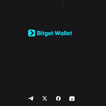
English
日本語
Tiếng Việt
Русский
Español (Latinoamérica)
Türkçe
Italiano
Français
Deutsch
简体中文
繁體中文
Português (Portugal)
Bahasa Indonesia
ภาษาไทย
العربية
हिन्दी
বাংলা
Español
Português (Brasil)