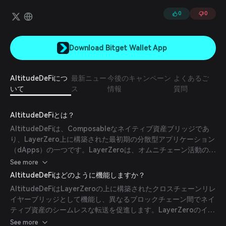
0
0
Download Bitget Wallet App
AltitudeDeFiにつ
最新ニュー
今後のキャンペーン
よくあるご
いて
ス
情報
質問
AltitudeDeFiとは？
AltitudeDeFiは、Composableなネイティブ資産ブリッジであ
り、LayerZero上に構築された最初期の分散型アプリケーション
（dApps）の一つです。LayerZeroは、オムニチェーン活動の現
在の制約を緩和するために設計されたクロスチェーン通信インフ
See more
ラストラクチャです。本プロジェクトは、複数のブロックチェー
AltitudeDeFiはどのように機能しますか？
ン間でブルーチップのデジタル資産を転送するためのソリューシ
AltitudeDeFiはLayerZeroの上に構築されたクロスチェーンリレ
ョンを提供し、マルチチェーン接続性やブリッジングプロセスに
イヤーブリッジとして機能し、異なるブロックチェーン間でネイ
関連する課題に対応することを目指しています。
ティブ資産のシームレスな転送を促進します。LayerZeroのイン
フラストラクチャを活用することで、AltitudeDeFiはチェーン間
See more