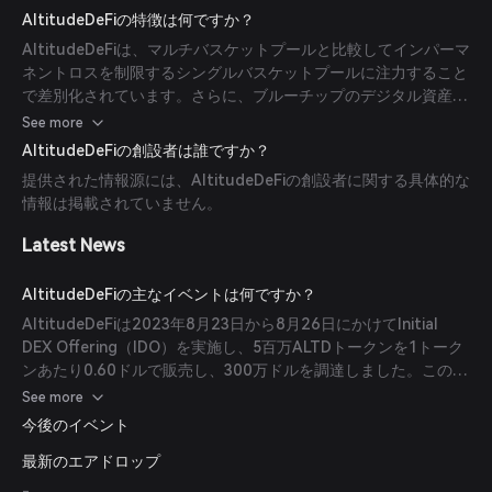
の安全で効率的な通信を保証し、従来のブリッジに伴う典型的な
AltitudeDeFiの特徴は何ですか？
リスクや複雑さなく資産移動を可能にします。
AltitudeDeFiは、マルチバスケットプールと比較してインパーマ
ネントロスを制限するシングルバスケットプールに注力すること
で差別化されています。さらに、ブルーチップのデジタル資産転
送のためのソリューションを提供し、マルチチェーン環境の接続
See more
やブリッジングプロセスの重大な課題に対応しています。プラッ
AltitudeDeFiの創設者は誰ですか？
トフォームは、セキュリティと効率性を重視しており、他のブリ
提供された情報源には、AltitudeDeFiの創設者に関する具体的な
ッジングソリューションと一線を画しています。
情報は掲載されていません。
Latest News
AltitudeDeFiの主なイベントは何ですか？
AltitudeDeFiは2023年8月23日から8月26日にかけてInitial
DEX Offering（IDO）を実施し、5百万ALTDトークンを1トーク
ンあたり0.60ドルで販売し、300万ドルを調達しました。このイ
ベントはプロジェクトの資金調達における重要なマイルストーン
See more
となりました。
今後のイベント
最新のエアドロップ
-