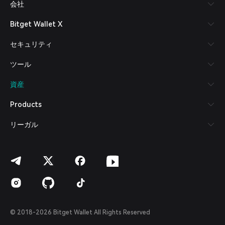
会社
Español (Latinoamérica)
Türkçe
Bitget Wallet X
Italiano
Français
セキュリティ
Deutsch
简体中文
ツール
繁體中文
Português (Portugal)
資産
Bahasa Indonesia
ภาษาไทย
Products
العربية
हिन्दी
リーガル
বাংলা
Español
Português (Brasil)
Español (Argentina)
© 2018-2026 Bitget Wallet All Rights Reserved