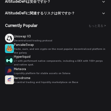
AltitudeDeFiは安全ですか？
AltitudeDeFiに関連するリスクは何ですか？
Currently Popular
もっと見る >
Uniswap V3
Decentralized trading protocol
PancakeSwap
Trade, earn, and win crypto on the most popular decentralized platform in
the galaxy.
Hyperliquid
L1 with performant native components, including a DEX with 100+ perps
and native spot.
Meteora
Liquidity platform for stable assets on Solana
Aerodrome
A central trading and liquidity marketplace on Base