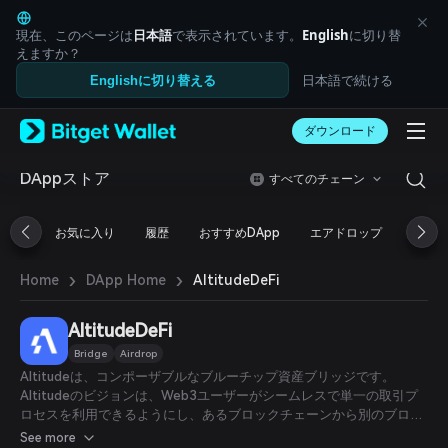
English
日本語
現在、このページは
日本語
で表示されています。
English
に切り替
Tiếng Việt
えますか？
Русский
日本語で続ける
Englishに切り替える
Español (Latinoamérica)
Türkçe
ダウンロード
Italiano
Français
Deutsch
DAppストア
すべてのチェーン
简体中文
繁體中文
お気に入り
履歴
おすすめDApp
エアドロップ
DeFi
Português (Portugal)
Bahasa Indonesia
›
›
AltitudeDeFi
Home
DApp Home
ภาษาไทย
العربية
हिन्दी
AltitudeDeFi
বাংলা
Bridge
Airdrop
Español
Altitudeは、コンポーザブルなブルーチップ資産ブリッジです。
Português (Brasil)
Altitudeのビジョンは、Web3ユーザーがシームレスで単一の取引プ
Español (Argentina)
ロセスを利用できるようにし、あるブロックチェーンから別のブロッ
クチェーンへとクロスチェーン流動性を促進することです。
See more