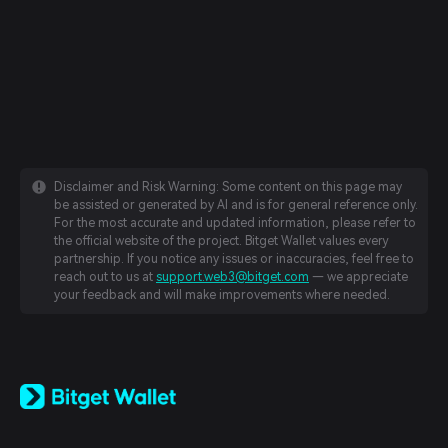
Disclaimer and Risk Warning: Some content on this page may
be assisted or generated by AI and is for general reference only.
For the most accurate and updated information, please refer to
the official website of the project. Bitget Wallet values every
partnership. If you notice any issues or inaccuracies, feel free to
reach out to us at
support.web3@bitget.com
— we appreciate
your feedback and will make improvements where needed.
English
日本語
Tiếng Việt
Русский