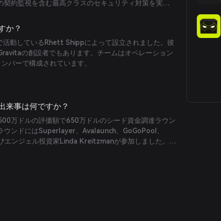
の契約監視を含む最高クラスのセキュリティ対策を実施
チェーンに資金を分散させてリスクエクスポージャーを
ですか？
野で活動しているRhett Shippによって設立されました。彼
Gravitaの創設者でもあります。チームはオペレーション
メンバーで構成されています。
な出来事は何ですか？
tは2500万ドルの評価額で650万ドルのシード資金調達ラウン
にはSuperlayer、Avalaunch、GoGoPool、
、およびエンジェル投資家Linda Kreitzmanが参加しました。ま
コルはavUSDとsavUSDをローンチし、ユーザーに安定
トークンを提供しました。