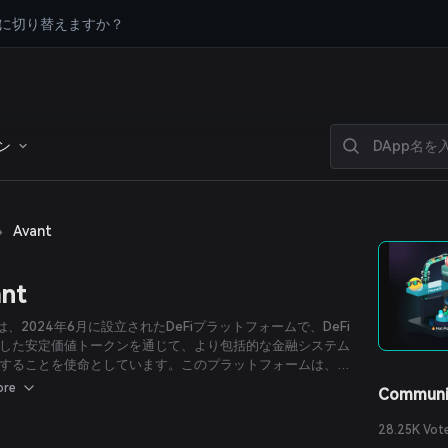
に切り替えますか？
ン
›
Avant
nt
ntは、2024年6月に設立されたDeFiプラットフォームで、DeFi
した安定価値トークンを通じて、より包括的な金融システム
することを使命としています。このプラットフォームは、安
トークンであるavUSDと、そのステークされた利回り獲得型
ore
Communi
なるトークンsavUSDを導入しています。
28.25K Vot