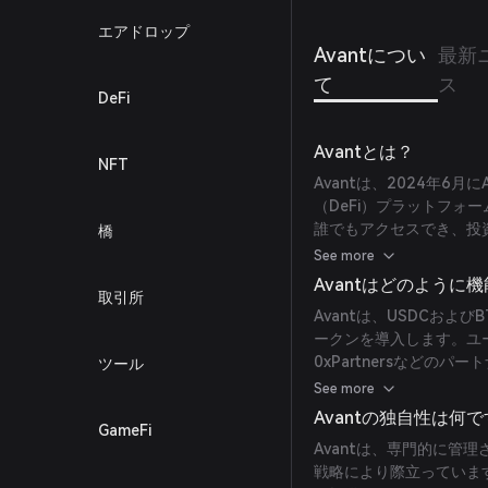
エアドロップ
Avantについ
最新
て
ス
DeFi
Avantとは？
NFT
Avantは、2024年6月
（DeFi）プラットフォ
誰でもアクセスでき、投
橋
よびビットコイン裏付け
See more
を創造することです。
Avantはどのように
取引所
Avantは、USDCおよび
ークンを導入します。ユ
0xPartnersなど
ツール
利回りを生む対応トークン
See more
略は、アービトラージや
Avantの独自性は何
GameFi
とを目指しています。
Avantは、専門的に管
戦略により際立っていま