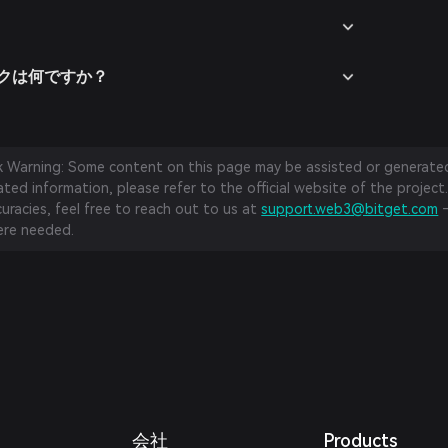
スクは何ですか？
sk Warning: Some content on this page may be assisted or generated 
ed information, please refer to the official website of the project.
curacies, feel free to reach out to us at
support.web3@bitget.com
—
re needed.
会社
Products