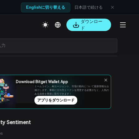
日本語で続ける
Englishに切り替える
ダウンロー
ド
Download Bitget Wallet App
ミームコイン、AIエージェント、市場の動向について最新情報をお
届けします。事前にガス代トークンを用意する必要がなく、人気の
ある資産を簡単に取引できます！
アプリをダウンロード
ty Sentiment
es