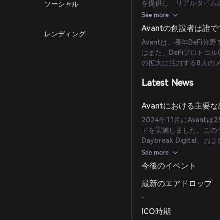
を提供し、リアルタイム
ソーシャル
し、複数のプロトコルや
See more
低減しています。
Avantの創設者は誰
レンディング
Avantは、長年DeFi分
はまた、DeFiプロトコル
の拡大に注力する8人の
Latest News
Avantにおける主要
2024年11月にAvan
ドを実施しました。このラウンド
Daybreak Digital
た、2024年7月にプロト
See more
価値および利回りを生む
今後のイベント
最新のエアドロップ
-
ICO時期