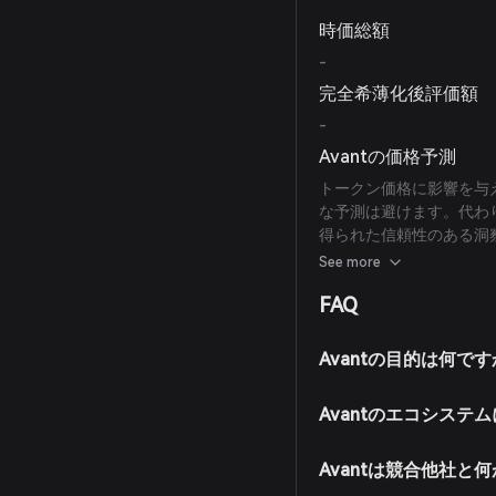
時価総額
-
完全希薄化後評価額
-
Avantの価格予測
トークン価格に影響を与
な予測は避けます。代わ
得られた信頼性のある洞
現在利用可能な信頼でき
See more
てください。
FAQ
Avantの目的は何で
Avantのエコシス
Avantは競合他社と