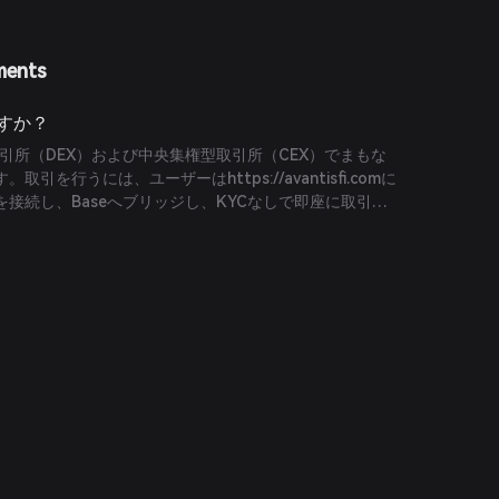
ments
ますか？
取引所（DEX）および中央集権型取引所（CEX）でまもな
引を行うには、ユーザーはhttps://avantisfi.comに
接続し、Baseへブリッジし、KYCなしで即座に取引を