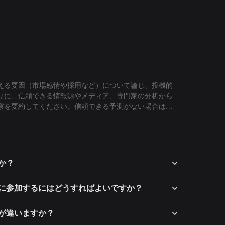
える要因（市場感情や採用など）について論じ、投機的
りに、信頼できる情報源やメディア、専門家の分析から
察を要約してください。信頼できる予測がない場合は、
る専門家や出版物による予測は存在しないことを明記し
すか？
テムに参加するにはどうすればよいですか？
何が違いますか？