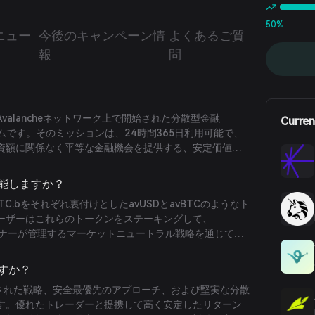
50%
ニュー
今後のキャンペーン情
よくあるご質
報
問
にAvalancheネットワーク上で開始された分散型金融
Curren
ームです。そのミッションは、24時間365日利用可能で、
資額に関係なく平等な金融機会を提供する、安定価値お
トークンを提供することで、より包括的な金融システム
機能しますか？
BTC.bをそれぞれ裏付けとしたavUSDとavBTCのようなト
ーザーはこれらのトークンをステーキングして、
のパートナーが管理するマーケットニュートラル戦略を通じて、
であるsavUSDとsavBTCを獲得できます。これらの戦
ヘッジなどの手法を活用して一貫した収益を生み出すこ
ですか？
理された戦略、安全最優先のアプローチ、および堅実な分散
す。優れたトレーダーと提携して高く安定したリターン