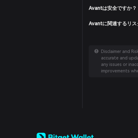
Avantは安全ですか？
Avantに関連するリ
Disclaimer and Ri
accurate and updat
any issues or inac
improvements whe
English
日本語
Tiếng Việt
Русский
Español (Latinoamérica)