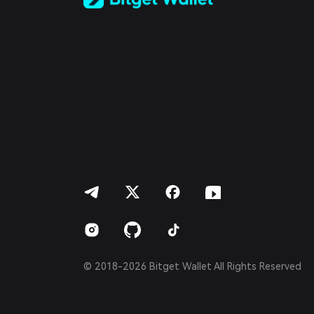
Türkçe
Italiano
Français
Deutsch
简体中文
繁體中文
Português (Portugal)
Bahasa Indonesia
ภาษาไทย
العربية
हिन्दी
বাংলা
Español
Português (Brasil)
Español (Argentina)
© 2018-2026 Bitget Wallet All Rights Reserved