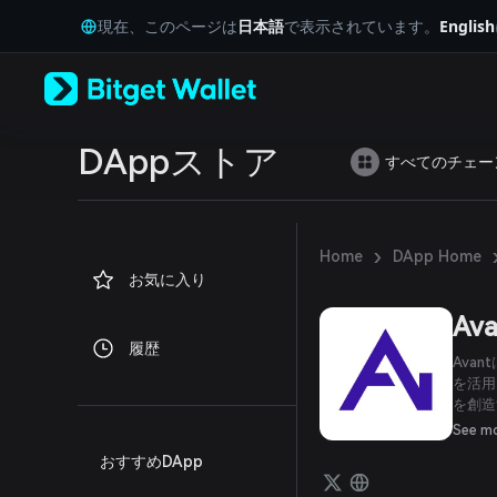
English
現在、このページは
日本語
で表示されています。
English
日本語
Tiếng Việt
Русский
Español (Latinoamérica)
Türkçe
Italiano
DAppストア
すべてのチェー
Français
Deutsch
简体中文
繁體中文
›
Home
DApp Home
Português (Portugal)
お気に入り
Bahasa Indonesia
ภาษาไทย
Ava
العربية
履歴
हिन्दी
Ava
বাংলা
を活用
を創造
Español
定価値
Português (Brasil)
See m
の対と
Español (Argentina)
おすすめDApp