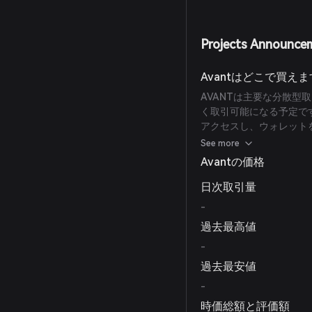
Projects Announce
Avantはどこで買え
AVANTは主要な分散型
く取引可能になる予定です。取
アクセスし、ウォレットを
開始できます。
See more
Avantの価格
日次取引量
-
過去最高値
-
過去最安値
-
時価総額と評価額