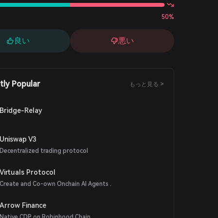
50%
良い
悪い
tly Popular
もっと見る >
Bridge-Relay
Uniswap V3
Decentralized trading protocol
Virtuals Protocol
Create and Co-own Onchain AI Agents .
Arrow Finance
Native CDP on Robinhood Chain