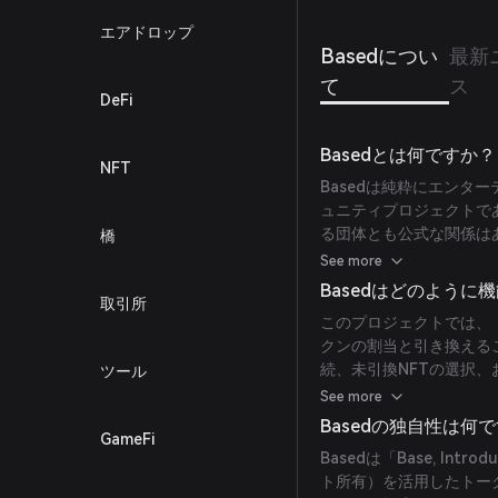
エアドロップ
Basedについ
最新
て
ス
DeFi
Basedとは何ですか？
NFT
Basedは純粋にエンタ
ュニティプロジェクトであり
る団体とも公式な関係はあ
橋
扱うべきではないことを
See more
加してください。
Basedはどのように
取引所
このプロジェクトでは、「Bas
クンの割当と引き換える
続、未引換NFTの選択、
ツール
が含まれます。受け取るB
See more
ェーズによって異なりま
Basedの独自性は何
GameFi
Basedは「Base, In
ト所有）を活用したトーク