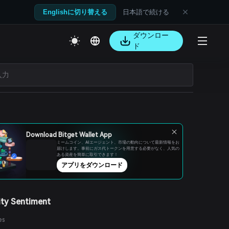
日本語で続ける
Englishに切り替える
ダウンロー
ド
Download Bitget Wallet App
ミームコイン、AIエージェント、市場の動向について最新情報をお
届けします。事前にガス代トークンを用意する必要がなく、人気の
ある資産を簡単に取引できます！
アプリをダウンロード
ty Sentiment
es