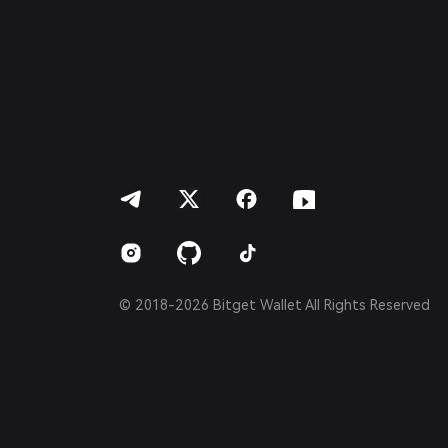
Deutsch
简体中文
繁體中文
Português (Portugal)
Bahasa Indonesia
ภาษาไทย
العربية
हिन्दी
বাংলা
Español
Português (Brasil)
Español (Argentina)
© 2018-2026 Bitget Wallet All Rights Reserved