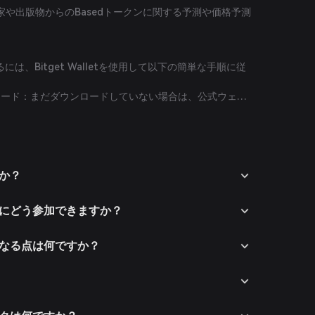
や出版物からのBasedトークンに関する予測や価格予測
には、Bitget Walletを使用して以下の簡単な手順に従
をダウンロード：まだダウンロードしていない場合は、公式ウェブ
らBitget Walletアプリをダウンロードしてくださ
を開き、画面の指示に従って新規アカウントを作成しま
アカウントを保護してください。
：対応する支払い方法を使用して暗号通貨を送金するか
すか？
t Walletに資金を入金します。
t Wallet内のマーケットセクションに移動し、Basedを
テムにどう参加できますか？
ペアを表示します。
ア（例：Based/USDT）を選択し、購入したい数量を
。取引が完了すると、Basedトークンがウォレットに追
異なる点は何ですか？