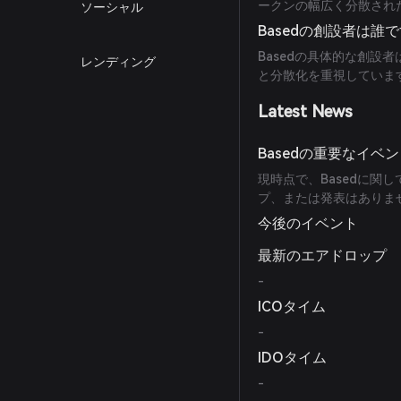
ークンの幅広く分散され
ソーシャル
Basedの創設者は誰
Basedの具体的な創設
レンディング
と分散化を重視していま
Latest News
Basedの重要なイベ
現時点で、Basedに関
プ、または発表はありま
今後のイベント
最新のエアドロップ
-
ICOタイム
-
IDOタイム
-