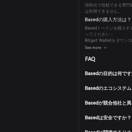
現時点で信頼できる専門家
は利用できません。
Basedの購入方法は？
Basedトークンを購入する
ってください：
Bitget Wallet
サイトまたはアプリストアか
See more
い。
FAQ
アカウント作成：アプリ
す。強力なパスワードで
ウォレットに資金を入金
Basedの目的は何で
法定通貨で購入し、Bitge
マーケットに移動：Bitge
Basedのエコシス
検索して利用可能な取引
注文を出す：希望の取引ペ
入力して注文を確定します
Basedが競合他社と
加されます。
Basedは安全ですか？