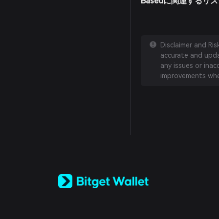
Basedに関連するリ
Disclaimer and Ri
accurate and updat
any issues or inac
improvements whe
English
日本語
Tiếng Việt
Русский
Español (Latinoamérica)
Türkçe
Italiano
Français