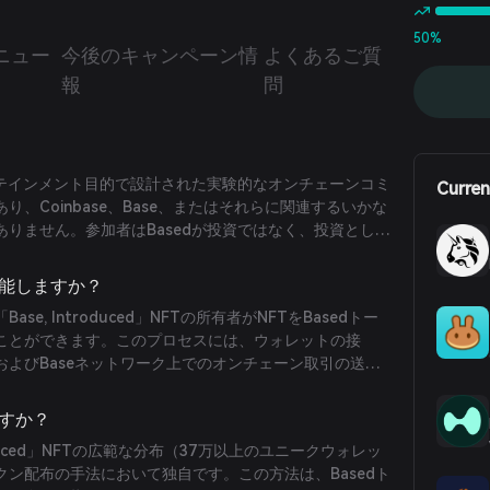
50%
ニュー
今後のキャンペーン情
よくあるご質
報
問
ーテインメント目的で設計された実験的なオンチェーンコミ
Curren
、Coinbase、Base、またはそれらに関連するいかな
りません。参加者はBasedが投資ではなく、投資として
理解する必要があります。自己責任でプロジェクトに参
機能しますか？
e, Introduced」NFTの所有者がNFTをBasedトー
ことができます。このプロセスには、ウォレットの接
およびBaseネットワーク上でのオンチェーン取引の送信
asedトークンの量は、NFTが引き換えられた引き換えフ
す。
ですか？
troduced」NFTの広範な分布（37万以上のユニークウォレッ
ン配布の手法において独自です。この方法は、Basedト