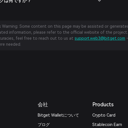
スクは何ですか？
sk Warning: Some content on this page may be assisted or generated 
ed information, please refer to the official website of the project.
curacies, feel free to reach out to us at
support.web3@bitget.com
—
re needed.
会社
Products
Bitget Walletについて
Crypto Card
ブログ
Stablecoin Earn