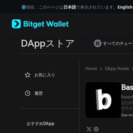
English
現在、このページは
日本語
で表示されています。
English
日本語
Tiếng Việt
Русский
Español (Latinoamérica)
Türkçe
Italiano
DAppストア
すべてのチェー
Français
Deutsch
简体中文
繁體中文
›
Home
DApp Home
Português (Portugal)
お気に入り
Bahasa Indonesia
ภาษาไทย
Ba
العربية
履歴
हिन्दी
Bas
বাংলা
なたの
のウォ
Español
ること
Português (Brasil)
See m
Español (Argentina)
おすすめDApp