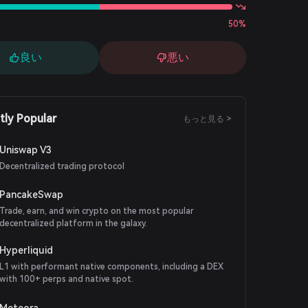
50%
良い
悪い
tly Popular
もっと見る >
Uniswap V3
Decentralized trading protocol
PancakeSwap
Trade, earn, and win crypto on the most popular
decentralized platform in the galaxy.
Hyperliquid
L1 with performant native components, including a DEX
with 100+ perps and native spot.
Meteora