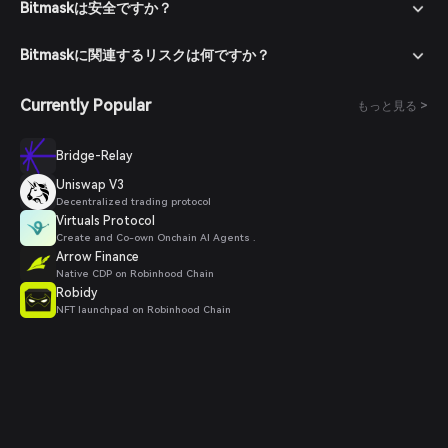
Bitmaskは安全ですか？
Bitmaskに関連するリスクは何ですか？
Currently Popular
もっと見る >
Bridge-Relay
Uniswap V3
Decentralized trading protocol
Virtuals Protocol
Create and Co-own Onchain AI Agents .
Arrow Finance
Native CDP on Robinhood Chain
Robidy
NFT launchpad on Robinhood Chain