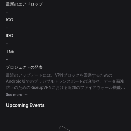
最新のエアドロップ
-
ICO
-
IDO
-
TGE
-
プロジェクトの発表
最近のアップデートには、VPNブロックを回避するための
Android版でのプラガブルトランスポートの追加や、データ漏洩
防止のためのRiseupVPNにおける追加のファイアウォール機能の
実装が含まれています。
See more
Upcoming Events