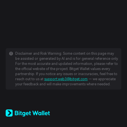
Disclaimer and Risk Warning: Some content on this page may
be assisted or generated by AI and is for general reference only.
For the most accurate and updated information, please refer to
the official website of the project. Bitget Wallet values every
partnership. If you notice any issues or inaccuracies, feel free to
reach out to us at
support.web3@bitget.com
— we appreciate
your feedback and will make improvements where needed.
English
日本語
Tiếng Việt
Русский