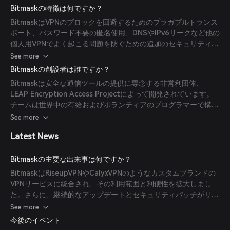
ら保護します。
Bitmaskの特徴は何ですか？
BitmaskはVPNのブロックを回避するためのプラガブルトランス
ポート、パスワード不要の匿名使用、DNSやIPv6リークなど他の
個人用VPNでよく起こる問題を防ぐための追加のセキュリティ対
策などの機能を提供します。
See more
Bitmaskの創設者は誰ですか？
Bitmaskは安全な通信ツールの提供に専念する非営利団体、
LEAP Encryption Access Projectによって開発されています。
チームは世界中の有給およびボランティアのプログラマーで構成
されており、暗号技術の簡単で広範な利用を目指しています。
See more
Latest News
Bitmaskの主要な出来事は何ですか？
BitmaskはRiseupVPNやCalyxVPNのようなカスタムブランドの
VPNサービスに統合され、その利用範囲と利便性を拡大しまし
た。さらに、継続的なアップデートとセキュリティパッチがリリ
ースされ、ユーザー体験とセキュリティの向上に努めています。
See more
今後のイベント