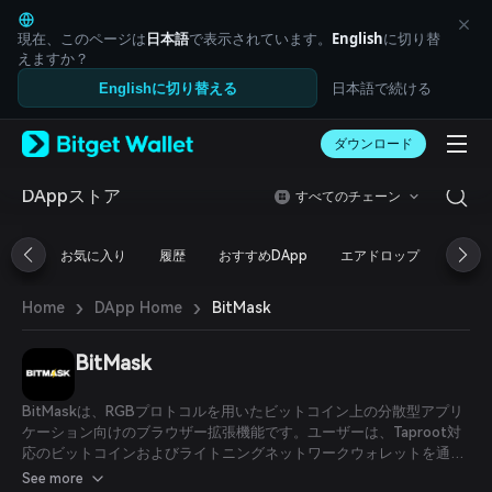
English
日本語
現在、このページは
日本語
で表示されています。
English
に切り替
Tiếng Việt
えますか？
Русский
日本語で続ける
Englishに切り替える
Español (Latinoamérica)
Türkçe
ダウンロード
Italiano
Français
Deutsch
DAppストア
すべてのチェーン
简体中文
繁體中文
お気に入り
履歴
おすすめDApp
エアドロップ
DeFi
Português (Portugal)
Bahasa Indonesia
›
›
BitMask
Home
DApp Home
ภาษาไทย
العربية
हिन्दी
BitMask
বাংলা
Español
BitMaskは、RGBプロトコルを用いたビットコイン上の分散型アプリ
Português (Brasil)
ケーション向けのブラウザー拡張機能です。ユーザーは、Taproot対
Español (Argentina)
応のビットコインおよびライトニングネットワークウォレットを通じ
て完全な財務主権を維持しながら、ビットコインの金融サービスや
See more