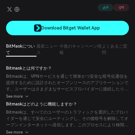
NFT（UDA）などにアクセスできます。
0
0
Download Bitget Wallet App
BitMaskについ
最新ニュー
今後のキャンペーン情
よくあるご質
て
ス
報
問
Bitmaskとは何ですか？
Bitmaskは、VPNサービスを通じて簡単かつ安全な暗号化通信を
提供するために設計されたオープンソースのアプリケーションで
す。ユーザーはさまざまなサービスプロバイダーに接続したり、
自分自身でプロバイダーを立ち上げたりすることができ、オンラ
See more
イン通信のプライバシーとセキュリティを確保します。
Bitmaskはどのように機能しますか？
Bitmaskは、すべてのユーザーのトラフィックを選択したプロバ
イダーを通じて安全にルーティングし、その後暗号を解除してオ
ープンインターネットへ送信します。このプロセスにより検閲を
回避し、ユーザーのIPアドレスを匿名化し、ネットワーク監視か
See more