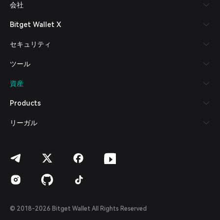
会社
Español (Latinoamérica)
Türkçe
Bitget Wallet X
Italiano
Français
セキュリティ
Deutsch
简体中文
ツール
繁體中文
Português (Portugal)
資産
Bahasa Indonesia
ภาษาไทย
Products
العربية
हिन्दी
リーガル
বাংলা
Español
Português (Brasil)
Español (Argentina)
© 2018-2026 Bitget Wallet All Rights Reserved