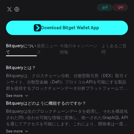
を提供しています。これらのGraphQL APIは、複数のブロックチェー
ンにまたがり、DeFi、DEXプロトコル、トークン関連のデータをシン
0
0
プルかつ分かりやすい形でユーザーが利用できるよう支援します。
Download Bitget Wallet App
Bitqueryについ
最新ニュー
今後のキャンペーン
よくあるご質
て
ス
情報
問
Bitqueryとは？
Bitqueryは、クロスチェーン分析、分散型取引所（DEX）取引イ
ンサイト、分散型金融（DeFi）プロトコルAPIを可能にする製品
群を提供するブロックチェーンデータ分析プラットフォームで
す。45以上のブロックチェーンネットワークをサポートし、リ
See more
アルタイムおよび過去データのアクセスを提供します。
Bitqueryはどのように機能するのですか？
Bitqueryは生のブロックチェーンデータを処理し、それを構造化
された問い合わせ可能な情報に変換し、統一されたGraphQL API
を通じてアクセスを可能にします。これにより、開発者は一度ク
エリを書けば複数のチェーンに適用でき、開発時間と複雑さを削
See more