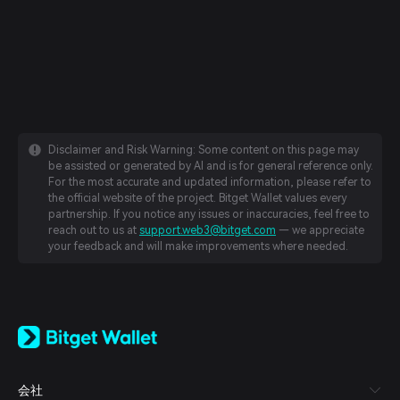
Disclaimer and Risk Warning: Some content on this page may
be assisted or generated by AI and is for general reference only.
For the most accurate and updated information, please refer to
the official website of the project. Bitget Wallet values every
partnership. If you notice any issues or inaccuracies, feel free to
reach out to us at
support.web3@bitget.com
— we appreciate
your feedback and will make improvements where needed.
English
日本語
Tiếng Việt
Русский
会社
Español (Latinoamérica)