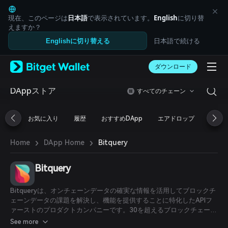
English
日本語
現在、このページは
日本語
で表示されています。
English
に切り替
Tiếng Việt
えますか？
Русский
日本語で続ける
Englishに切り替える
Español (Latinoamérica)
Türkçe
ダウンロード
Italiano
Français
Deutsch
DAppストア
すべてのチェーン
简体中文
繁體中文
お気に入り
履歴
おすすめDApp
エアドロップ
DeFi
Português (Portugal)
Bahasa Indonesia
›
›
Bitquery
Home
DApp Home
ภาษาไทย
العربية
हिन्दी
Bitquery
বাংলা
Español
Bitqueryは、オンチェーンデータの確実な情報を活用してブロックチ
Português (Brasil)
ェーンデータの課題を解決し、機能を提供することに特化したAPIフ
Español (Argentina)
ァーストのプロダクトカンパニーです。30を超えるブロックチェーン
のデータへアクセスできる統一されたGraphQL APIインターフェース
See more