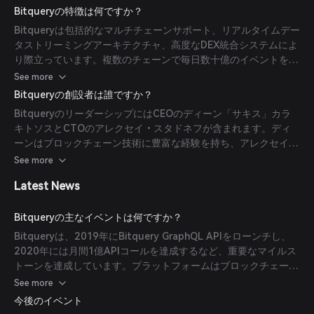
減できます。プラットフォームのリアルタイムストリーミング機
Bitqueryの特徴は何ですか？
能により、アプリケーションは最小の遅延で最新のブロックチェ
Bitqueryは包括的なマルチチェーンサポート、リアルタイムデー
ーン状態にアクセスできます。
タストリーミングアーキテクチャ、高度なDEX統合システムによ
り際立っています。複数のチェーンで毎日数十億のイベントを処
理し、サブ秒の応答時間を実現し、標準化されたAPIエンドポイ
See more
ントを通じてDeFiエコシステムに関する詳細な洞察を提供しま
Bitqueryの創設者は誰ですか？
す。
BitqueryのリーダーシップにはCEOのディーン「サキス」カラ
キトソスとCTOのアレクセイ・スタドネフが含まれます。ディ
ーンはブロックチェーン技術に豊富な経験を持ち、アレクセイは
データ分析とインフラ開発における深い技術的専門知識を提供し
See more
ています。
Latest News
Bitqueryの主なイベントは何ですか？
Bitqueryは、2019年にBitquery GraphQL APIをローンチし、
2020年には月間1億APIコールを達成するなど、重要なマイルス
トーンを達成しています。プラットフォームはブロックチェーン
のサポート拡大とデータ分析機能の強化を継続しています。
See more
今後のイベント