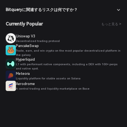
Bitqueryに関連するリスクは何ですか？
Currently Popular
もっと見る >
Uniswap V3
Decentralized trading protocol
PancakeSwap
Trade, earn, and win crypto on the most popular decentralized platform in
the galaxy.
Hyperliquid
L1 with performant native components, including a DEX with 100+ perps
and native spot.
Meteora
Liquidity platform for stable assets on Solana
Aerodrome
A central trading and liquidity marketplace on Base