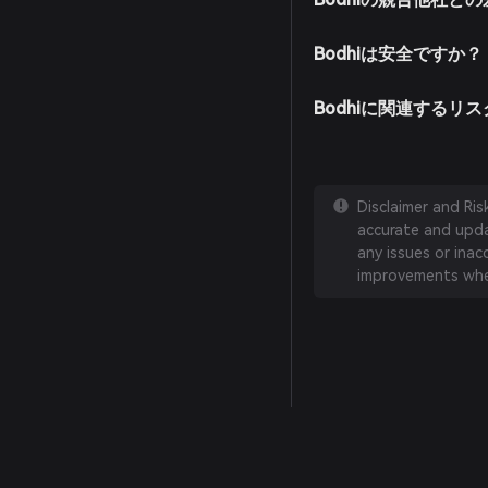
Bodhiは安全ですか？
Bodhiに関連するリ
Disclaimer and Ri
accurate and updat
any issues or inac
improvements whe
English
日本語
Tiếng Việt
Русский