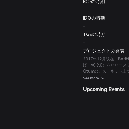
ICOの時期
-
IDOの時期
-
TGEの時期
-
プロジェクトの発表
2017年12月現在、B
版（v0.9.0）をリリ
Qtumのテストネット
としています。
See more
Upcoming Events