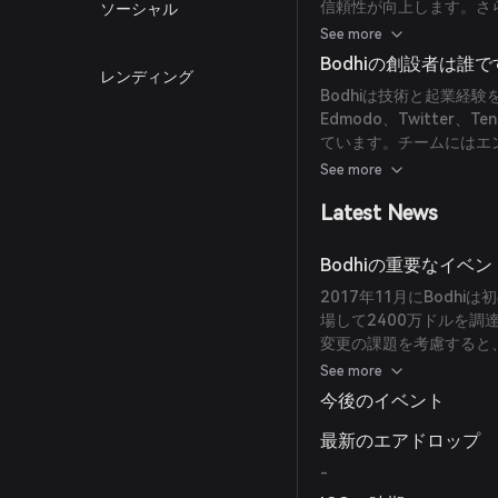
信頼性が向上します。さ
ソーシャル
トコインとイーサリアム
See more
ットフォームを提供して
Bodhiの創設者は誰
レンディング
Bodhiは技術と起業経
Edmodo、Twitter
ています。チームにはエ
門家も含まれています。
See more
Latest News
Bodhiの重要なイベ
2017年11月にBodh
場して2400万ドルを
変更の課題を考慮すると
した。
See more
今後のイベント
最新のエアドロップ
-