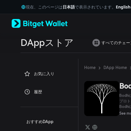
English
現在、このページは
日本語
で表示されています。
English
日本語
Tiếng Việt
Русский
Español (Latinoamérica)
Türkçe
Italiano
DAppストア
すべてのチェー
Français
Deutsch
简体中文
繁體中文
›
Home
DApp Home
Português (Portugal)
お気に入り
Bahasa Indonesia
ภาษาไทย
Bod
العربية
履歴
हिन्दी
Bodh
বাংলা
プロト
Bod
Español
変えま
Português (Brasil)
See m
あると
Español (Argentina)
おすすめDApp
ターは
す。