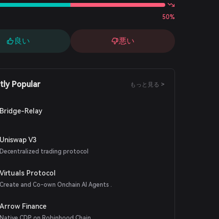
50%
良い
悪い
tly Popular
もっと見る >
Bridge-Relay
Uniswap V3
Decentralized trading protocol
Virtuals Protocol
Create and Co-own Onchain AI Agents .
Arrow Finance
Native CDP on Robinhood Chain