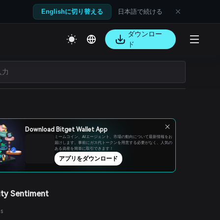
日本語で続ける
Englishに切り替える
ダウンロー
ド
Download Bitget Wallet App
ミームコイン、AIエージェント、市場の動向について最新情報をお
届けします。事前にガス代トークンを用意する必要がなく、人気の
ある資産を簡単に取引できます！
アプリをダウンロード
ty Sentiment
es