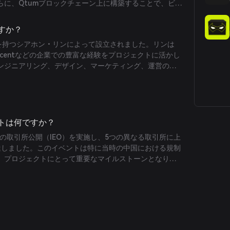
らに、Qtumブロックチェーン上に構築することで、ビッ
の強みを兼ね備えた堅牢でスケーラブルな予測市場プラ
います。
ですか？
験を持つシアホン・リンによって設立されました。リンは
、Tencentなどの企業での豊富な経験をプロジェクトに活かし
ンジニアリング、デザイン、マーケティング、運営の専
ントは何ですか？
iは初の取引所公開（IEO）を実施し、5つの異なる取引所に上
調達しました。このイベントは特に当時の中国における規制
、プロジェクトにとって重要なマイルストーンとなりま