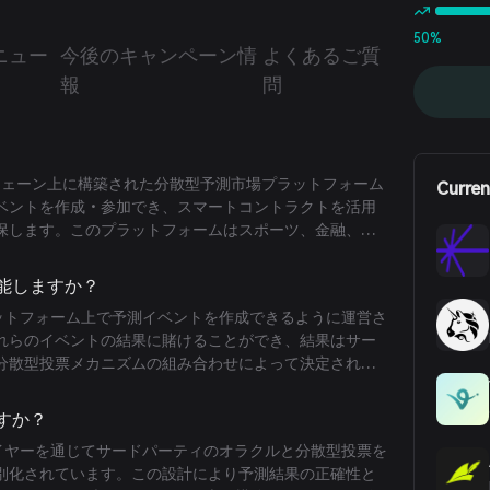
50%
ニュー
今後のキャンペーン情
よくあるご質
報
問
ックチェーン上に構築された分散型予測市場プラットフォーム
Curren
ベントを作成・参加でき、スマートコントラクトを活用
保します。このプラットフォームはスポーツ、金融、政
果予測に対して信頼性と効率的な環境を提供することを
機能しますか？
ラットフォーム上で予測イベントを作成できるように運営さ
れらのイベントの結果に賭けることができ、結果はサー
分散型投票メカニズムの組み合わせによって決定されま
り、結果が正確かつ改ざん不可能となり、ユーザー間の
ですか？
レイヤーを通じてサードパーティのオラクルと分散型投票を
別化されています。この設計により予測結果の正確性と