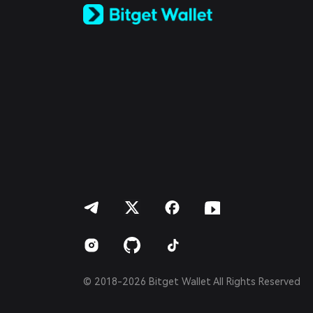
Español (Latinoamérica)
Türkçe
Italiano
Français
Deutsch
简体中文
繁體中文
Português (Portugal)
Bahasa Indonesia
ภาษาไทย
العربية
हिन्दी
বাংলা
Español
Português (Brasil)
Español (Argentina)
© 2018-2026 Bitget Wallet All Rights Reserved