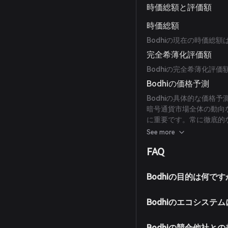
時価総額と評価額
時価総額
Bodhiの現在の時価総
完全希薄化評価額
Bodhiの完全希薄化評
Bodhiの価格予測
Bodhiの具体的な価格
暗号通貨市場全体の動向
に重要です。常に徹底的
することをお勧めします
See more
FAQ
Bodhiの目的は何で
Bodhiのエコシステ
Bodhiの競合他社と