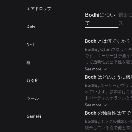
エアドロップ
Bodhiについ
最新
て
ス
DeFi
Bodhiとは何ですか？
NFT
BodhiはQtumブロ
です。ユーザーは予測イ
して透明性と公平性を確
橋
治など様々な分野での結
See more
目指しています。
Bodhiはどのように
取引所
Bodhiはユーザーがプ
れています。参加者はこ
ドパーティのオラクルと
ツール
す。このアプローチによ
See more
信頼を醸成します。
Bodhiの独自性は何
GameFi
Bodhiはオラクル抽象
統合している点で他と差