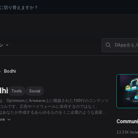
に切り替えますか？
ン
›
Bodhi
hi
Tools
Social
iは、OptimismとArweave上に構築された100行のコンテンツ
コルです。広告やペイウォールに依存するのではなく、
hiはあなたが作成するあらゆるものをミニ企業のような資産に
す。人々は自分の株式をBodhiと直接売買できます。購入が
ore
Communi
株価は自動的に上昇し、売却があると下落します。クリエイ
最初の株式を所有し、その価値が上がるにつれて利益を得ま
23.31K Vot