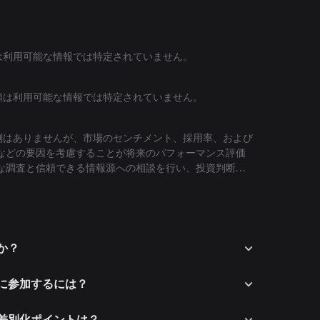
額は利用可能な情報では特定されていません。
価額は利用可能な情報では特定されていません。
予測はありませんが、市場のセンチメント、採用率、および
などの要因を考慮することが将来のパフォーマンス評価
な調査と信頼できる情報源への相談を行い、投資判断を
。
すか？
ムに参加するには？
の差別化ポイントは？