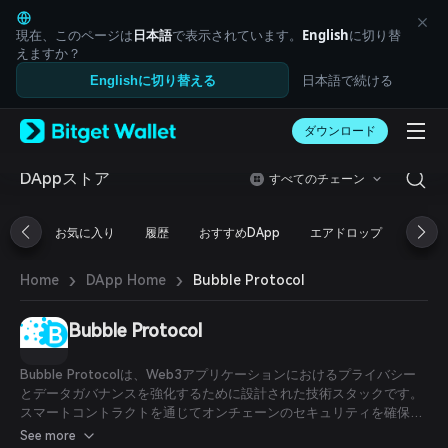
English
日本語
現在、このページは
日本語
で表示されています。
English
に切り替
Tiếng Việt
えますか？
Русский
日本語で続ける
Englishに切り替える
Español (Latinoamérica)
Türkçe
ダウンロード
Italiano
Français
Deutsch
DAppストア
すべてのチェーン
简体中文
繁體中文
お気に入り
履歴
おすすめDApp
エアドロップ
DeFi
Português (Portugal)
Bahasa Indonesia
›
›
Bubble Protocol
Home
DApp Home
ภาษาไทย
العربية
हिन्दी
Bubble Protocol
বাংলা
Español
Bubble Protocolは、Web3アプリケーションにおけるプライバシー
Português (Brasil)
とデータガバナンスを強化するために設計された技術スタックです。
Español (Argentina)
スマートコントラクトを通じてオンチェーンのセキュリティを確保し
つつ、プライベートなオフチェーンデータの管理のためのフレームワ
See more