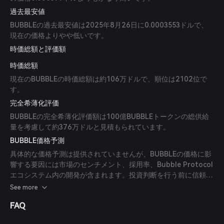
過去最安値
BUBBLEの過去最安値は2025年8月26日に0.0003553ドルで、
現在の価格よりやや低いです。
時価総額と評価額
時価総額
現在のBUBBLEの時価総額は約106万ドルで、順位は2102位で
す。
完全希薄化評価
BUBBLEの完全希薄化評価額は100億BUBBLEトークンの総供給
量を考慮して約376万ドルと見積もられています。
BUBBLE価格予測
具体的な価格予測は提供されていませんが、BUBBLEの価格に影
響する要因には市場のセンチメント、採用率、Bubble Protocol
エコシステム内の開発が含まれます。投資判断を行う前に信頼で
きる情報源を参照し、十分な調査を行うことをお勧めします。
See more
FAQ