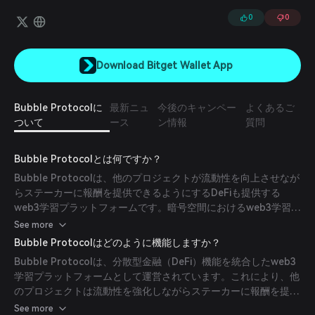
ークを提供します。
0
0
Download Bitget Wallet App
Bubble Protocolに
最新ニュ
今後のキャンペー
よくあるご
ついて
ース
ン情報
質問
Bubble Protocolとは何ですか？
Bubble Protocolは、他のプロジェクトが流動性を向上させなが
らステーカーに報酬を提供できるようにするDeFiも提供する
web3学習プラットフォームです。暗号空間におけるweb3学習と
分散型金融を簡素化することを目指しています。
See more
Bubble Protocolはどのように機能しますか？
Bubble Protocolは、分散型金融（DeFi）機能を統合したweb3
学習プラットフォームとして運営されています。これにより、他
のプロジェクトは流動性を強化しながらステーカーに報酬を提供
できます。さらに、Bubble Protocolの主要開発チームである
See more