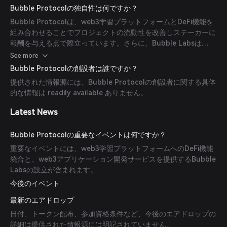
Bubble Labsは、他のプロジェクト作成者に対してweb3アプリ
Bubble Protocolの独自性は何ですか？
ケーション開発サービスを提供し、トークン保有者と収益を共有
Bubble Protocolは、web3学習プラットフォームとDeFi機能を
しています。
組み合わせることでプロジェクトの流動性を改善しステーカーに
報酬を与える点で際立っています。さらに、Bubble Labsは
web3アプリケーション開発サービスを提供し、トークン保有者
See more
と収益を共有することで協調的なエコシステムを育んでいます。
Bubble Protocolの創設者は誰ですか？
提供された情報源には、Bubble Protocolの創設者に関する具体
的な情報は readily available ありません。
Latest News
Bubble Protocolの重要なイベントは何ですか？
重要なイベントには、web3学習プラットフォームへのDeFi機能
統合と、web3アプリケーション開発サービスを提供するBubble
Labsの設立が含まれます。
今後のイベント
最新のエアドロップ
日付、トークン配布、参加資格条件など、今後のエアドロップの
詳細は提供された情報源には明記されていません。