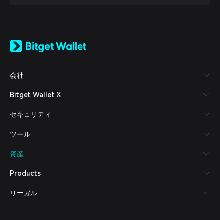
English
日本語
Tiếng Việt
Русский
会社
Español (Latinoamérica)
Türkçe
Bitget Wallet X
Italiano
Français
セキュリティ
Deutsch
简体中文
ツール
繁體中文
Português (Portugal)
資産
Bahasa Indonesia
ภาษาไทย
Products
العربية
हिन्दी
リーガル
বাংলা
Español