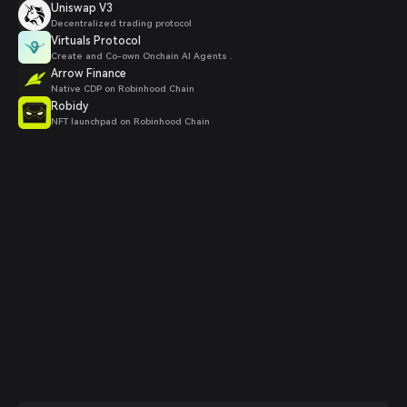
Uniswap V3
Decentralized trading protocol
Virtuals Protocol
Create and Co-own Onchain AI Agents .
Arrow Finance
Native CDP on Robinhood Chain
Robidy
NFT launchpad on Robinhood Chain