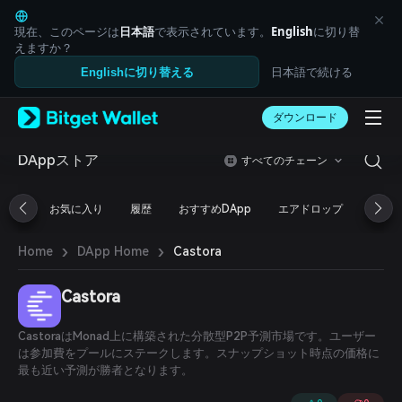
English
日本語
現在、このページは
日本語
で表示されています。
English
に切り替
Tiếng Việt
えますか？
Русский
日本語で続ける
Englishに切り替える
Español (Latinoamérica)
Türkçe
ダウンロード
Italiano
Français
Deutsch
DAppストア
すべてのチェーン
简体中文
繁體中文
お気に入り
履歴
おすすめDApp
エアドロップ
DeFi
Português (Portugal)
Bahasa Indonesia
›
›
Castora
Home
DApp Home
ภาษาไทย
العربية
हिन्दी
Castora
বাংলা
Español
CastoraはMonad上に構築された分散型P2P予測市場です。ユーザー
Português (Brasil)
は参加費をプールにステークします。スナップショット時点の価格に
Español (Argentina)
最も近い予測が勝者となります。