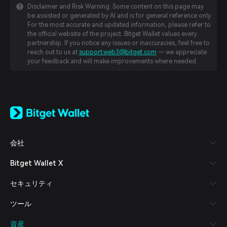
Disclaimer and Risk Warning: Some content on this page may
be assisted or generated by AI and is for general reference only.
For the most accurate and updated information, please refer to
the official website of the project. Bitget Wallet values every
partnership. If you notice any issues or inaccuracies, feel free to
reach out to us at
support.web3@bitget.com
— we appreciate
your feedback and will make improvements where needed.
English
日本語
Tiếng Việt
Русский
会社
Español (Latinoamérica)
Türkçe
Bitget Wallet X
Italiano
Français
セキュリティ
Deutsch
简体中文
ツール
繁體中文
Português (Portugal)
資産