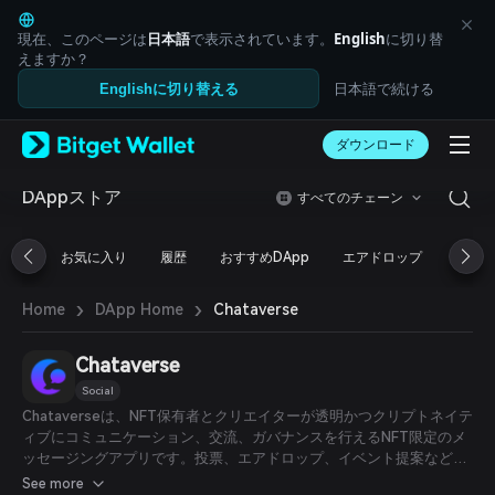
English
日本語
現在、このページは
日本語
で表示されています。
English
に切り替
Tiếng Việt
えますか？
Русский
日本語で続ける
Englishに切り替える
Español (Latinoamérica)
Türkçe
ダウンロード
Italiano
Français
Deutsch
DAppストア
すべてのチェーン
简体中文
繁體中文
お気に入り
履歴
おすすめDApp
エアドロップ
DeFi
Português (Portugal)
Bahasa Indonesia
›
›
Chataverse
Home
DApp Home
ภาษาไทย
العربية
हिन्दी
Chataverse
বাংলা
Social
Español
Chataverseは、NFT保有者とクリエイターが透明かつクリプトネイテ
Português (Brasil)
ィブにコミュニケーション、交流、ガバナンスを行えるNFT限定のメ
Español (Argentina)
ッセージングアプリです。投票、エアドロップ、イベント提案などの
NFTコミュニティ管理ツールを内蔵しています。
See more