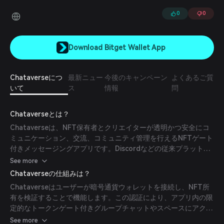
0
0
Download Bitget Wallet App
Chataverseにつ
最新ニュー
今後のキャンペーン
よくあるご質
いて
ス
情報
問
Chataverseとは？
Chataverseは、NFT保有者とクリエイターが透明かつ安全にコ
ミュニケーション、交流、コミュニティ管理を行えるNFTゲート
付きメッセージングアプリです。Discordなどの従来プラットフ
ォームで見られる一般的な問題を解決するために、トークン認
See more
証、オンチェーン投票、効率的なコミュニティ管理ツールをひと
Chataverseの仕組みは？
つのアプリに統合しています。
Chataverseはユーザーが暗号通貨ウォレットを接続し、NFT所
有を検証することで機能します。この認証により、アプリ内の限
定的なトークンゲート付きグループチャットやスペースにアクセ
スできます。ユーザーは議論に参加し、提案に投票し、コミュニ
See more