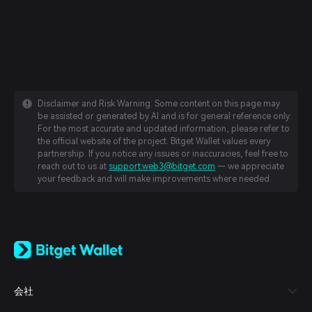
Disclaimer and Risk Warning: Some content on this page may
be assisted or generated by AI and is for general reference only.
For the most accurate and updated information, please refer to
the official website of the project. Bitget Wallet values every
partnership. If you notice any issues or inaccuracies, feel free to
reach out to us at
support.web3@bitget.com
— we appreciate
your feedback and will make improvements where needed.
English
日本語
Tiếng Việt
Русский
会社
Español (Latinoamérica)
Türkçe