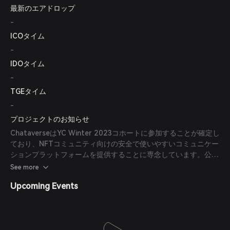
最新のエアドロップ
-
ICOタイム
-
IDOタイム
-
TGEタイム
-
プロジェクトのお知らせ
ChataverseはYC Winter 2023コホートに参加することが確定し
ており、NFTコミュニティ向けの安全で使いやすいコミュニケー
ションプラットフォームを提供することに専念しています。公式
ウェブサイトとソーシャルメディアチャンネルは2022年8月に
See more
立ち上げられ、プライベートベータテストは成功裏に完了しまし
Upcoming Events
た。iOS版のパブリックベータは2022年第4四半期に開始される
予定で、当初はEthereumとSolanaをサポートします。