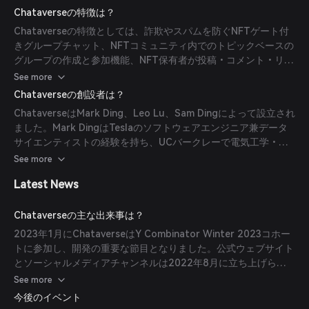
ティイベントを管理することがすべて安全で使いやすい環境内で
Chataverseの特徴は？
可能です。
Chataverseの特徴としては、詐欺やスパムを防ぐNFTゲート付
きグループチャット、NFTコミュニティ内でのトピックベースの
グループの作成と参加機能、NFT保有者が投稿・コメント・リア
クションできるフィード、投票やエアドロップ、イベント提案な
See more
どの統合されたコミュニティ管理ツール、複数チェーンにまたが
Chataverseの創設者は？
る複数のウォレットをまとめるオンチェーンの
ChataverseはMark Ding、Leo Lu、Sam Dingによって設立され
「Chataccount」によるWeb3ソーシャルプロフィール機能が挙
ました。Mark DingはTeslaのソフトウェアエンジニア兼データ
げられます。
サイエンティストの経験を持ち、UCバークレーで電気工学・コ
ンピュータサイエンスの修士号を取得しています。Leo LuはJP
See more
MorganおよびTencentでプロダクトマネージャーを務めまし
Latest News
た。Sam DingはAppleとMealMeでソフトウェアエンジニアとし
て働いていました。
Chataverseの主な出来事は？
2023年1月にChataverseはY Combinator Winter 2023コホー
トに参加し、開発の重要な節目となりました。公式ウェブサイト
とソーシャルメディアチャンネルは2022年8月に立ち上げら
れ、その後プライベートベータテストに成功しました。iOS版の
See more
パブリックベータは2022年第4四半期に開始される予定で、当
今後のイベント
初はEthereumとSolanaをサポートします。