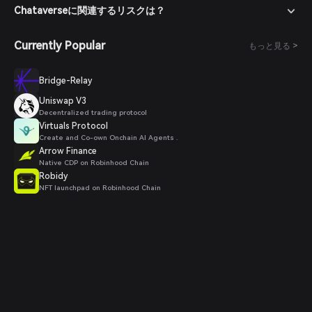
Chataverseに関連するリスクは？
Currently Popular
もっと見る >
Bridge-Relay
Uniswap V3
Decentralized trading protocol
Virtuals Protocol
Create and Co-own Onchain AI Agents .
Arrow Finance
Native CDP on Robinhood Chain
Robidy
NFT launchpad on Robinhood Chain