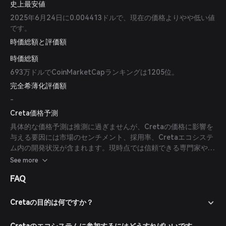
史上最安値
2025年6月24日に0.004413ドルで、現在の価格よりやや低い値
です。
時価総額と評価額
時価総額
693万ドルでCoinMarketCapランキングは1205位。
完全希薄化評価額
-
Creta価格予測
具体的な価格予測は推測に過ぎませんが、Cretaの価格に影響を
与える要因には市場のセンチメント、採用率、Cretaエコシステ
ム内の開発状況が含まれます。現時点では信頼できる専門家や出
版物からの予測はありません。
See more
FAQ
Cretaの目的は何ですか？