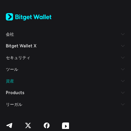
English
日本語
Tiếng Việt
Русский
会社
Español (Latinoamérica)
Türkçe
Bitget Wallet X
Italiano
Français
セキュリティ
Deutsch
简体中文
ツール
繁體中文
Português (Portugal)
資産
Bahasa Indonesia
ภาษาไทย
Products
العربية
हिन्दी
リーガル
বাংলা
Español
Português (Brasil)
Español (Argentina)