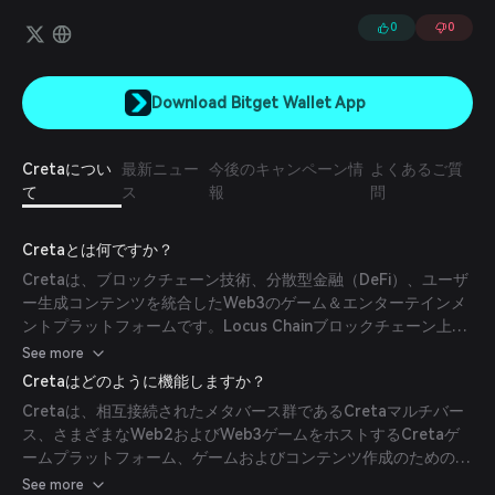
0
0
Download Bitget Wallet App
Cretaについ
最新ニュー
今後のキャンペーン情
よくあるご質
て
ス
報
問
Cretaとは何ですか？
Cretaは、ブロックチェーン技術、分散型金融（DeFi）、ユーザ
ー生成コンテンツを統合したWeb3のゲーム＆エンターテインメ
ントプラットフォームです。Locus Chainブロックチェーン上に
構築されており、高品質なゲームのプレイ、コンテンツ作成、デ
See more
ジタル資産の取引が可能なマルチバース体験を提供します。
Cretaはどのように機能しますか？
Cretaは、相互接続されたメタバース群であるCretaマルチバー
ス、さまざまなWeb2およびWeb3ゲームをホストするCretaゲ
ームプラットフォーム、ゲームおよびコンテンツ作成のためのツ
ールを提供するCreta Studio、そしてCretaエコシステム全体を
See more