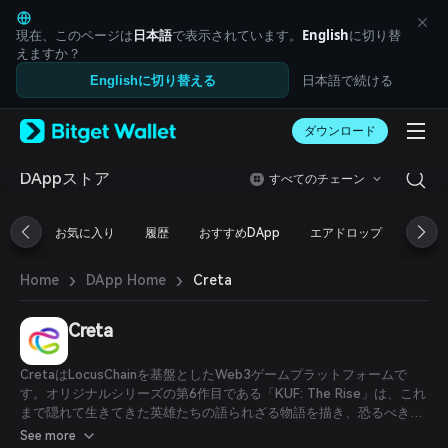
English
日本語
現在、このページは
日本語
で表示されています。
English
に切り替
Tiếng Việt
えますか？
Русский
日本語で続ける
Englishに切り替える
Español (Latinoamérica)
Türkçe
ダウンロード
Italiano
Français
Deutsch
DAppストア
すべてのチェーン
简体中文
繁體中文
お気に入り
履歴
おすすめDApp
エアドロップ
DeFi
Português (Portugal)
Bahasa Indonesia
›
›
Creta
Home
DApp Home
ภาษาไทย
العربية
हिन्दी
Creta
বাংলা
Español
CretaはLocusChainを基盤としたWeb3ゲームプラットフォームで
Português (Brasil)
す。オリジナルシリーズの第6作目である「KUF: The Rise」は、これ
Español (Argentina)
まで隠れて生きてきた英雄たちの語られざる物語を描き、恐るべき敵
の波に立ち向かい再び戦う姿を描いています。
See more