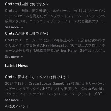
つなぐWeb3コミュニティプラットフォームであるSuperClubの
Cretaの独自性は何ですか？
主要コンポーネントを通じて運営されています。プラットフォー
Cretaは、無限に拡張可能なマルチバース、自社およびサードパ
ムは、Locus GameChain技術を活用し、サーバーレスゲームと
ーティのゲームを備えたゲームプラットフォーム、コンテンツ作
リアルタイムNFT作成を実現しています。
成用スタジオ、コミュニティプラットフォームなど複数のサービ
スを一体化したエコシステムとして際立っています。Locus
See more
GameChain技術の活用により、サーバーレスゲーム体験とリア
Cretaの創設者は誰ですか？
ルタイムNFTミントを可能にし、ユーザーのエンゲージメントと
Cretaのリーダーシップには、35年以上のゲーム業界経験を持つ
コンテンツ所有権を高めています。
クリエイティブ責任者のRay Nakazato、10年以上のブロックチ
ェーン経験を有する戦略責任者のArben Kane、25年以上のゲー
ム経験を持つ技術責任者のHyungoo Lee、25年以上のゲーム経
See more
験を持つゲームデザイン＆収益化ディレクターのJoohyung
Latest News
Jang、30年以上のゲーム経験を有するチーフプロデューサーの
Kay Yoon、15年以上のゲーム経験を持つチーフパブリッシング
オフィサーのAlexander Harutyunyanなど著名な人物がいま
Cretaに関する主なイベントは何ですか？
す。
2024年12月、CretaはLocus GameChain技術によるサーバーレ
スゲームとリアルタイムNFTミントを実演した「Creta World」
プラットフォームのグローバルクローズドベータテスト（CBT）
を成功裏に完了しました。2023年9月には、Cretaはトークン
See more
CRETAのグローバル取引所Bitgetへの上場を発表し、市場展開
今後のイベント
を拡大しています。